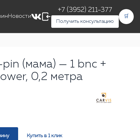
+7 (3952) 211-377
зин
Новости
🛒
Получить консультацию
pin (мама) — 1 bnc +
 power, 0,2 метра
зину
Купить в 1 клик