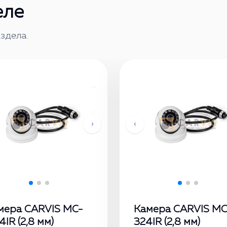
еле
здела.
›
‹
мера CARVIS MC-
Камера CARVIS MC
IR (2,8 мм)
324IR (2,8 мм)