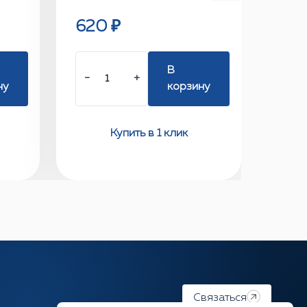
620 ₽
В
−
+
ну
корзину
Купить в 1 клик
Связаться