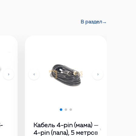
В раздел
→
›
‹
›
-
Кабель 4-pin (мама) —
›
4-pin (папа), 5 метров