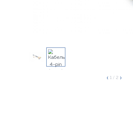
‹
›
1
/ 2