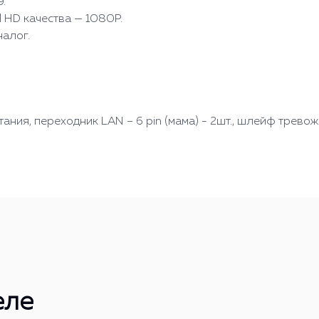
.
 HD качества — 1080P.
алог.
ния, переходник LAN – 6 pin (мама) - 2шт., шлейф трево
еле