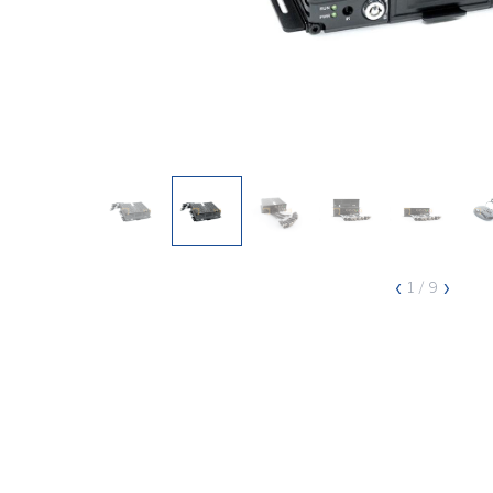
‹
›
1
/ 9