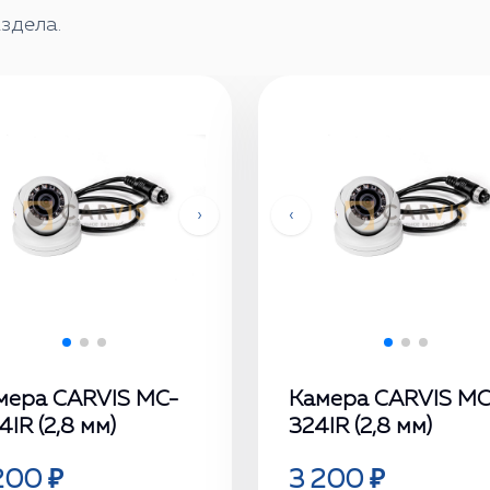
здела.
›
‹
мера CARVIS MC-
Камера CARVIS MC
IR (2,8 мм)
324IR (2,8 мм)
200 ₽
3 200 ₽