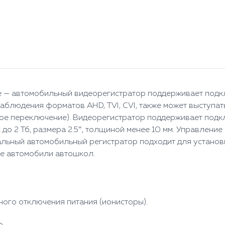
 — автомобильный видеорегистратор поддерживает подк
наблюдения форматов AHD, TVI, CVI, также может выступа
ное переключение). Видеорегистратор поддерживает подк
к до 2 Тб, размера 2.5″, толщиной менее 10 мм. Управлен
нальный автомобильный регистратор подходит для установ
ые автомобили автошкол.
ного отключения питания (ионисторы).