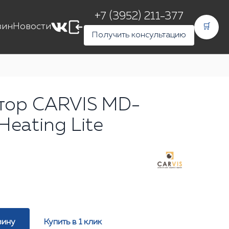
+7 (3952) 211-377
зин
Новости
🛒
Получить консультацию
тор CARVIS MD-
eating Lite
зину
Купить в 1 клик