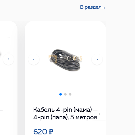
В раздел
→
›
‹
›
-
Кабель 4-pin (мама) —
›
4-pin (папа), 5 метров
620 ₽