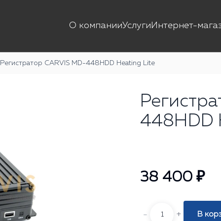
О компании
Услуги
Интернет-мага
Регистратор CARVIS MD-448HDD Heating Lite
Регистра
448HDD H
38 400 ₽
-
+
В кор