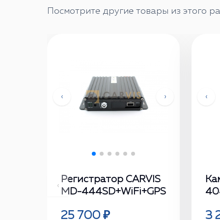
Посмотрите другие товары из этого ра
‹
›
‹
Регистратор CARVIS
Ка
‹
MD-444SD+WiFi+GPS
404
25 700 ₽
3 