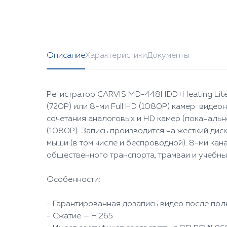
Описание
Характеристики
Документы
Регистратор CARVIS MD-448HDD+Heating Lite
(720P) или 8-ми Full HD (1080P) камер видео
сочетания аналоговых и HD камер (поканаль
(1080P). Запись производится на жесткий дис
мыши (в том числе и беспроводной). 8-ми ка
общественного транспорта, трамваи и учебн
Особенности:
- Гарантированная дозапись видео после пол
- Сжатие — H.265.