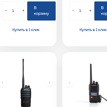
В
В
−
+
−
+
корзину
ко
Купить в 1 клик
Купить в 1 клик
‹
›
‹