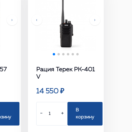
›
‹
›
-57
Рация Терек РК-401
V
14 550 ₽
В
−
+
рзину
корзину