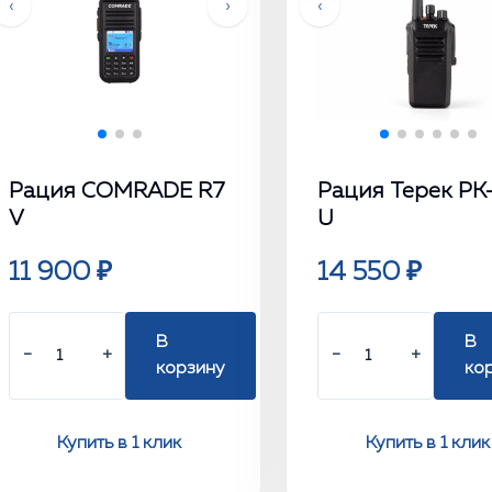
‹
›
‹
Рация COMRADE R7
Рация Терек РК
V
U
11 900 ₽
14 550 ₽
В
В
−
+
−
+
корзину
ко
Купить в 1 клик
Купить в 1 клик