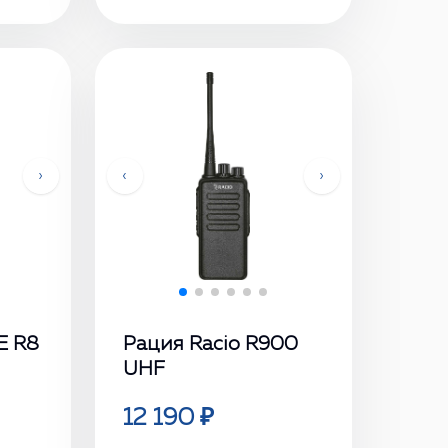
›
‹
›
E R8
Рация Racio R900
UHF
12 190 ₽