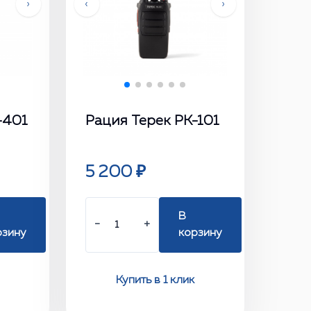
›
‹
›
-401
Рация Терек РК-101
5 200 ₽
В
−
+
рзину
корзину
Купить в 1 клик