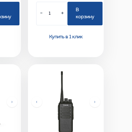
В
−
+
рзину
корзину
Купить в 1 клик
›
‹
›