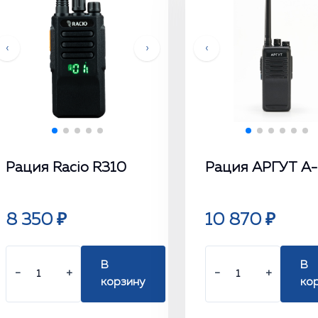
‹
›
‹
Рация Racio R310
Рация АРГУТ А
8 350 ₽
10 870 ₽
В
В
−
+
−
+
корзину
ко