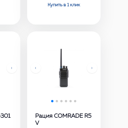
Купить в 1 клик
›
‹
›
-301
Рация COMRADE R5
V