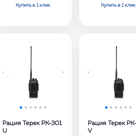
Купить в 1 клик
Купить в 1 клик
‹
›
‹
Рация Терек РК-301
Рация Терек РК
U
V