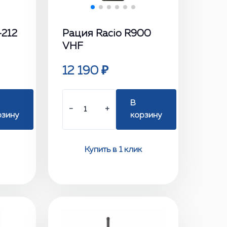
-212
Рация Racio R900
VHF
12 190 ₽
В
−
+
рзину
корзину
Купить в 1 клик