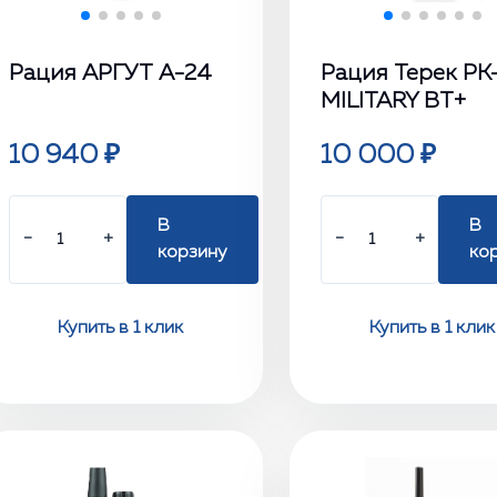
Рация АРГУТ А-24
Рация Терек РК
MILITARY BT+
10 940 ₽
10 000 ₽
В
В
−
+
−
+
корзину
ко
Купить в 1 клик
Купить в 1 клик