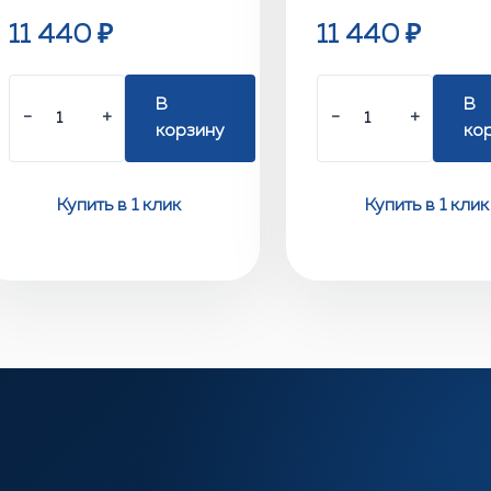
11 440 ₽
11 440 ₽
В
В
−
+
−
+
корзину
ко
Купить в 1 клик
Купить в 1 клик