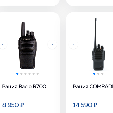
‹
›
‹
Рация Racio R700
Рация COMRAD
8 950 ₽
14 590 ₽