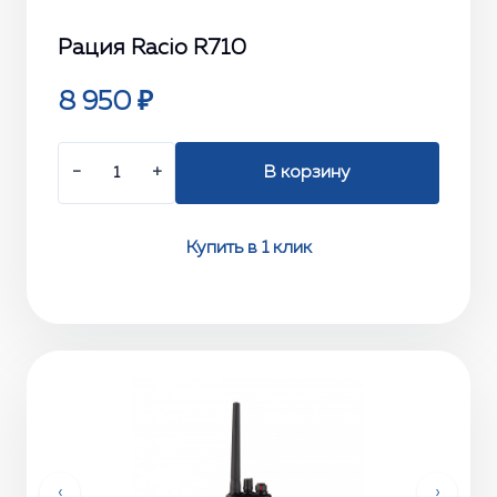
Рация Racio R710
8 950 ₽
−
+
В корзину
Купить в 1 клик
‹
›