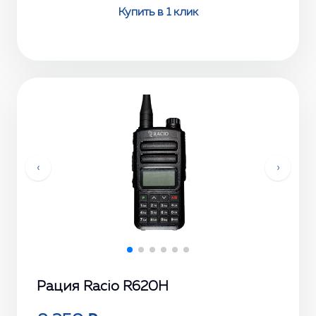
Купить в 1 клик
‹
›
Рация Racio R620H