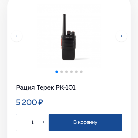
‹
›
Рация Терек РК-101
5 200 ₽
−
+
В корзину