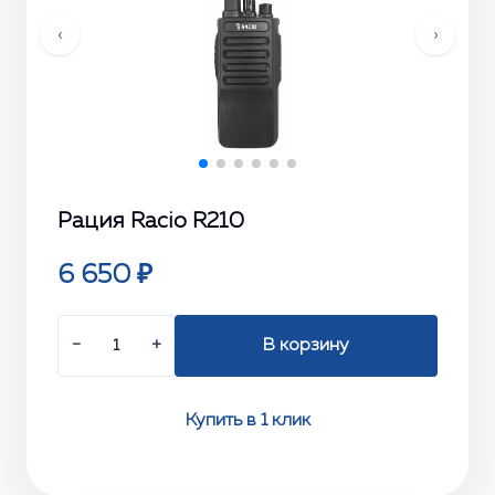
‹
›
Рация Racio R210
6 650 ₽
−
+
В корзину
Купить в 1 клик