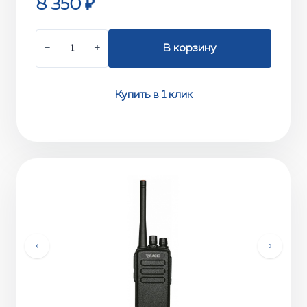
8 350 ₽
−
+
В корзину
Купить в 1 клик
‹
›