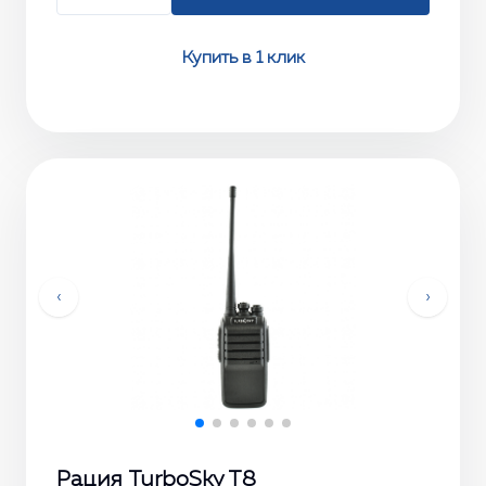
Купить в 1 клик
‹
›
Рация TurboSky T8