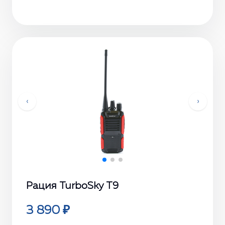
‹
›
Рация TurboSky Т9
3 890 ₽