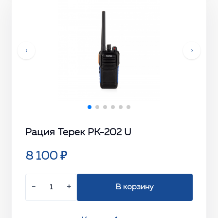
‹
›
Рация Терек РК-202 U
8 100 ₽
−
+
В корзину