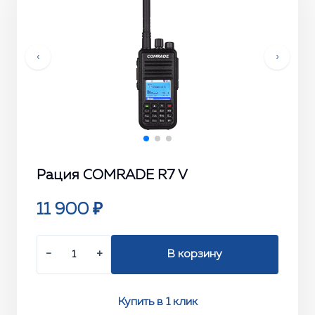
‹
›
Рация COMRADE R7 V
11 900 ₽
−
+
В корзину
Купить в 1 клик