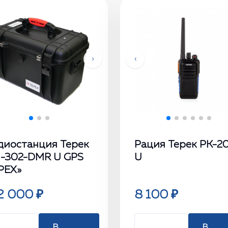
›
‹
диостанция Терек
Рация Терек РК-2
-302-DMR U GPS
U
РЕХ»
2 000 ₽
8 100 ₽
В
В