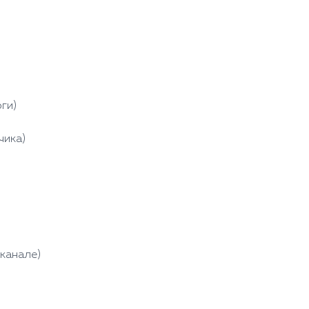
оги)⠀
чика)
)
 канале)