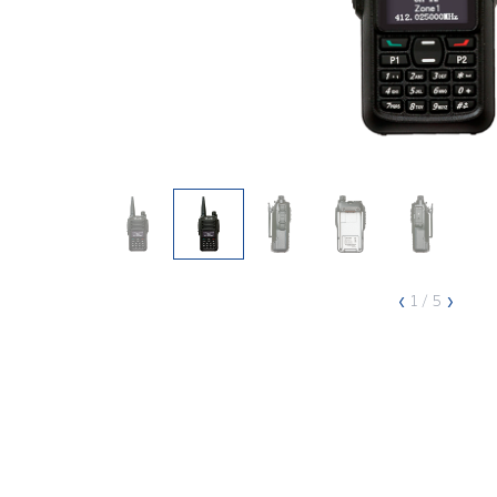
‹
›
1
/ 5