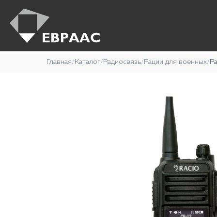
Главная
/
Каталог
/
Радиосвязь
/
Рации для военных
/
Р