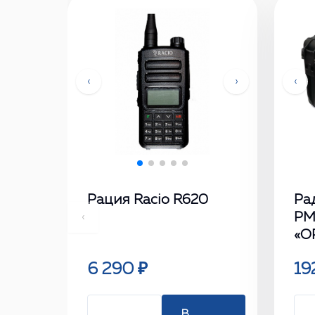
‹
›
‹
Рация Racio R620
Ра
РМ
‹
«О
6 290 ₽
19
В