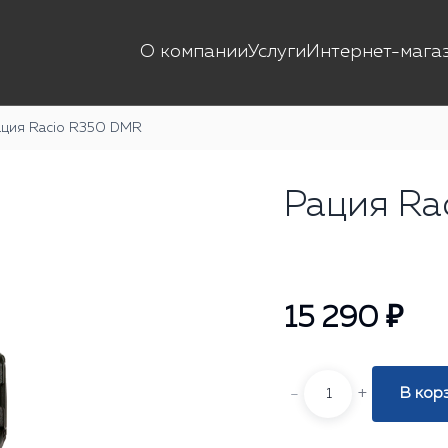
О компании
Услуги
Интернет-мага
ация Racio R350 DMR
Рация Ra
15 290 ₽
-
+
В кор