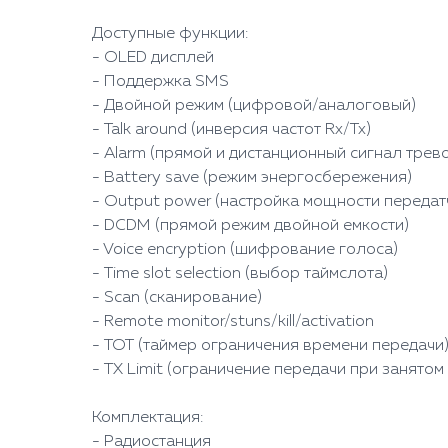
Доступные функции:
- OLED дисплей
- Поддержка SMS
- Двойной режим (цифровой/аналоговый)
- Talk around (инверсия частот Rx/Tx)⠀
- Alarm (прямой и дистанционный сигнал трев
- Battery save (режим энергосбережения)⠀
- Output power (настройка мощности передат
- DCDM (прямой режим двойной емкости)
- Voice encryption (шифрование голоса)
- Time slot selection (выбор таймслота)
- Scan (сканирование)⠀
- Remote monitor/stuns/kill/activation
- TOT (таймер ограничения времени передачи
- TX Limit (ограничение передачи при занятом
Комплектация:
- Радиостанция