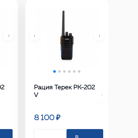
›
‹
›
02
Рация Терек РК-202
V
›
8 100 ₽
В