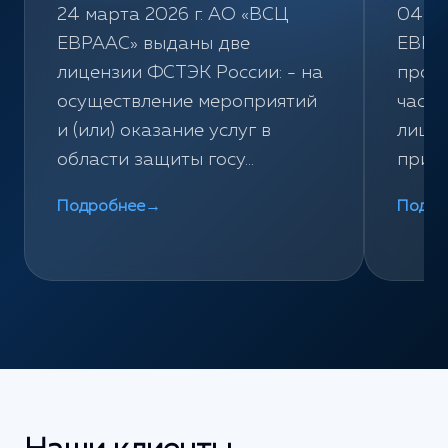
24 марта 2026 г. АО «ВСЦ
04 ию
ЕВРААС» выданы две
ЕВРА
лицензии ФСТЭК России: - на
пров
осуществление мероприятий
част
и (или) оказание услуг в
лице
области защиты госу...
при о
Подробнее
→
Подро