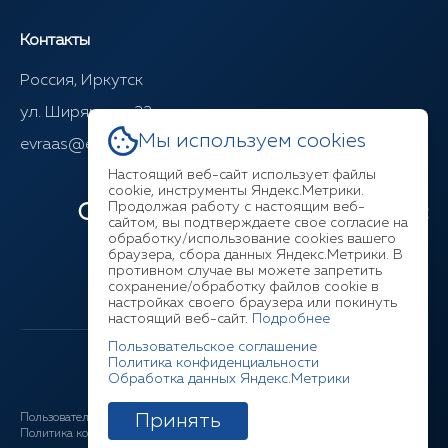
Контакты
Россия, Иркутск
ул. Ширямова, 22
Мы используем cookies
evraas@evraasgr.ru
Настоящий веб-сайт использует файлы
cookie, инструменты Яндекс.Метрики.
Продолжая работу с настоящим веб-
Ответим на любой ваш вопрос
сайтом, вы подтверждаете свое согласие на
обработку/использование cookies вашего
браузера, сбора данных Яндекс.Метрики. В
+7 (3952) 211-377
противном случае вы можете запретить
сохранение/обработку файлов cookie в
настройках своего браузера или покинуть
настоящий веб-сайт.
Подробнее
Пользовательское соглашение
Политика конфиденциальности
Обработка данных Яндекс.Метрики
Принять
Пользовательское соглашение
Соглашение ЛК
Политика конфиденциальности
Cookies