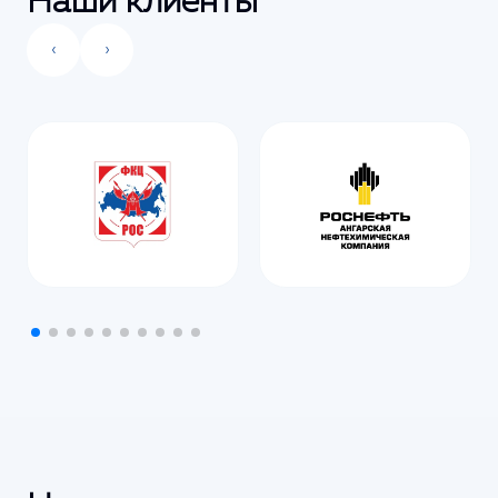
Наши клиенты
‹
›