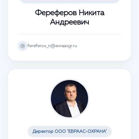
Фереферов Никита
Андреевич
@
fereferov_n@evraasgr.ru
Директор ООО "ЕВРААС-ОХРАНА"