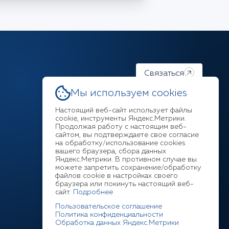
Связаться
Мы используем cookies
Настоящий веб-сайт использует файлы
cookie, инструменты Яндекс.Метрики.
Продолжая работу с настоящим веб-
Ответим на любой ваш
сайтом, вы подтверждаете свое согласие
на обработку/использование cookies
вопрос
вашего браузера, сбора данных
Яндекс.Метрики. В противном случае вы
можете запретить сохранение/обработку
+7 (3952) 211-377
файлов cookie в настройках своего
браузера или покинуть настоящий веб-
сайт.
Подробнее
Пользовательское соглашение
Политика конфиденциальности
Обработка данных Яндекс.Метрики