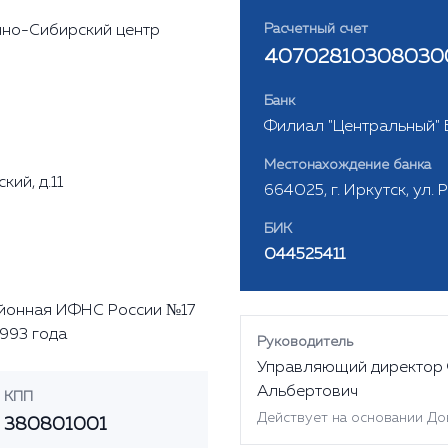
Расчетный счет
чно-Сибирский центр
40702810308030
Банк
Филиал "Центральный" Б
Местонахождение банка
кий, д.11
664025, г. Иркутск, ул. 
БИК
044525411
айонная ИФНС России №17
1993 года
Руководитель
Управляющий директор
Альбертович
КПП
Действует на основании До
380801001