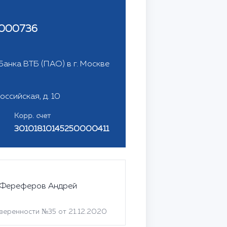
000736
анка ВТБ (ПАО) в г. Москве
Российская, д. 10
Корр. счет
30101810145250000411
 Фереферов Андрей
веренности №35 от 21.12.2020