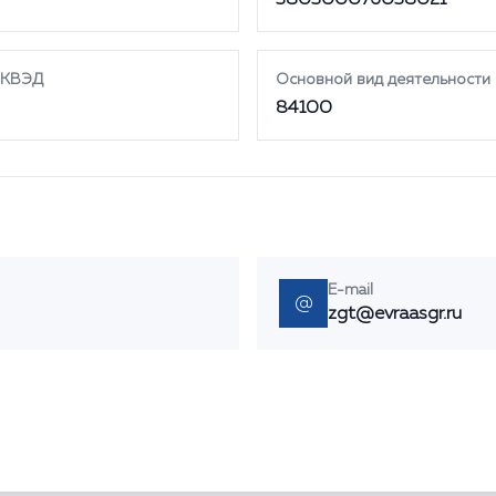
380300076038021
ОКВЭД
Основной вид деятельност
84100
E-mail
@
zgt@evraasgr.ru