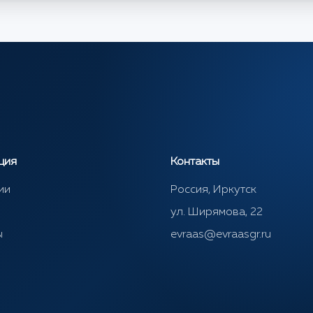
ция
Контакты
ии
Россия, Иркутск
ул. Ширямова, 22
ы
evraas@evraasgr.ru