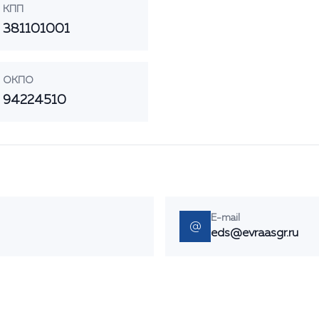
КПП
381101001
ОКПО
94224510
E-mail
@
eds@evraasgr.ru