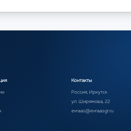
ция
Контакты
ии
Россия, Иркутск
ул. Ширямова, 22
ы
evraas@evraasgr.ru