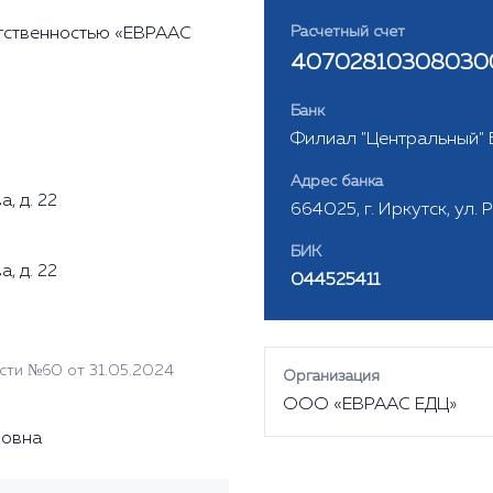
Расчетный счет
тственностью «ЕВРААС
40702810308030
Банк
Филиал "Центральный" Б
Адрес банка
, д. 22
664025, г. Иркутск, ул. 
БИК
, д. 22
044525411
сти №60 от 31.05.2024
Организация
ООО «ЕВРААС ЕДЦ»
ровна