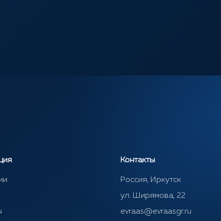
ция
Контакты
ии
Россия, Иркутск
ул. Ширямова, 22
ы
evraas@evraasgr.ru