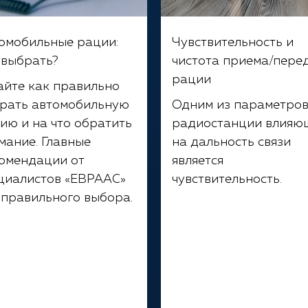
омобильные рации:
Чувствительность и
 выбрать?
чистота приема/пере
рации
айте как правильно
рать автомобильную
Одним из параметро
ию и на что обратить
радиостанции влияю
мание. Главные
на дальность связи
омендации от
является
циалистов «ЕВРААС»
чувствительность.
 правильного выбора.