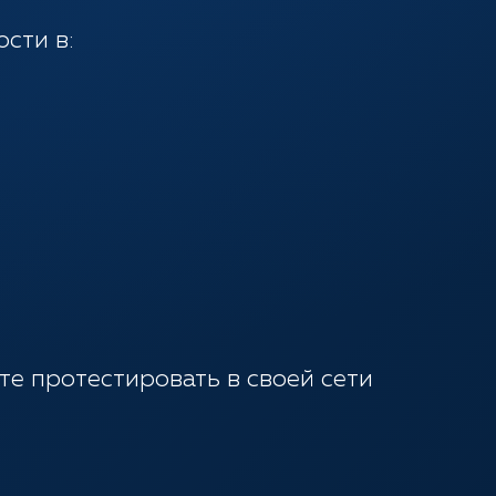
сти в:
ете
протестировать
в своей сети