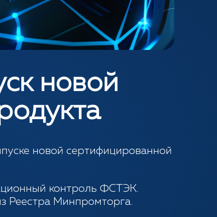
уск новой
родукта
выпуске новой сертифицированной
екционный контроль ФСТЭК.
из Реестра Минпромторга.