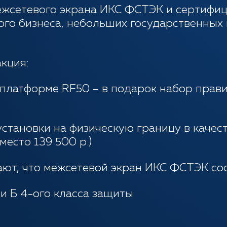
жсетевого экрана ИКС ФСТЭК и сертифи
го бизнеса, небольших государственных
акция:
атформе RF50 – в подарок набор правил
тановки на физическую границу в качес
место 139 500 р.)
ют, что межсетевой экран ИКС ФСТЭК со
 Б 4-ого класса защиты