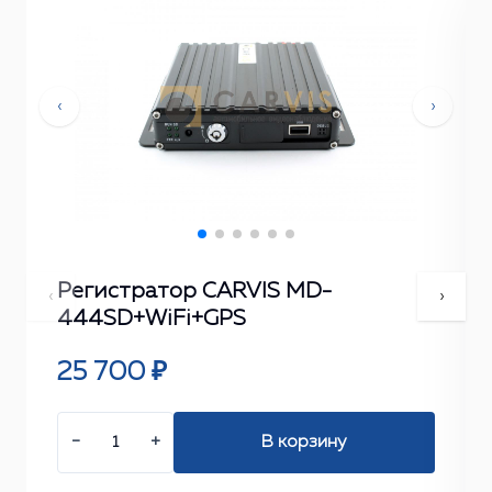
‹
›
Регистратор CARVIS MD-
‹
›
444SD+WiFi+GPS
25 700 ₽
−
+
В корзину