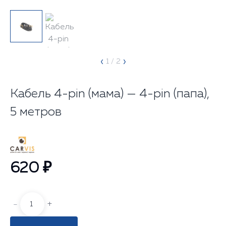
‹
›
1
/ 2
Кабель 4-pin (мама) — 4-pin (папа),
5 метров
620 ₽
-
+