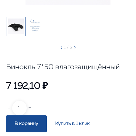
‹
›
1
/ 2
Бинокль 7*50 влагозащищённый
7 192,10 ₽
-
+
В корзину
Купить в 1 клик