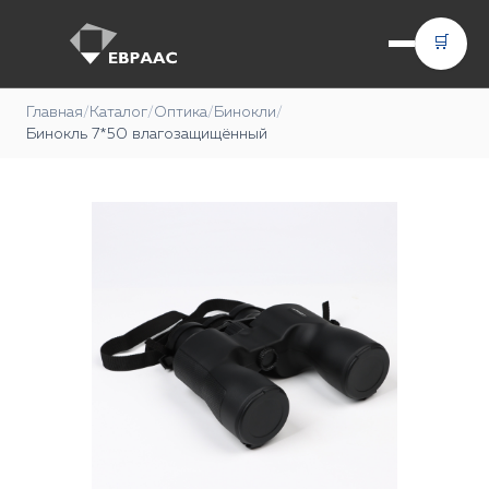
🛒
Главная
/
Каталог
/
Оптика
/
Бинокли
/
Бинокль 7*50 влагозащищённый