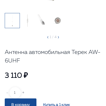
‹
›
1
/ 4
Антенна автомобильная Терек AW-
6UHF
3 110 ₽
-
+
В корзину
Купить в 1 клик