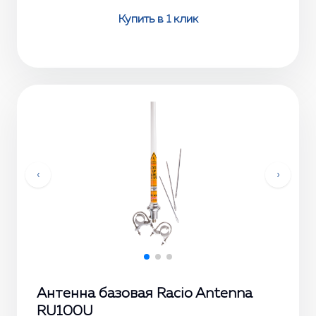
Купить в 1 клик
‹
›
Антенна базовая Racio Antenna
RU100U