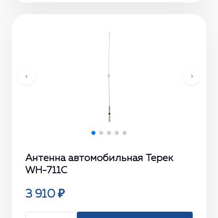
‹
›
Антенна автомобильная Терек
WH-711С
3 910 ₽