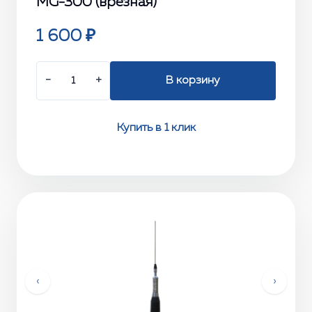
MG-300 (врезная)
1 600 ₽
−
+
В корзину
Купить в 1 клик
‹
›