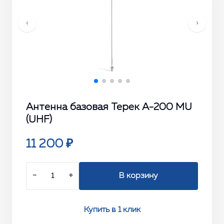
‹
›
Антенна базовая Терек A-200 MU
(UHF)
11 200 ₽
−
+
В корзину
Купить в 1 клик