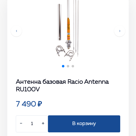
‹
›
Антенна базовая Racio Antenna
RU100V
7 490 ₽
−
+
В корзину