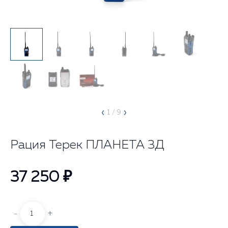
‹
›
1
/ 9
Рация Терек ПЛАНЕТА 3Д
37 250 ₽
-
+