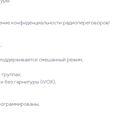
туры
ение конфиденциальности радиопереговоров!
;
 поддерживается смешанный режим;
 группах;
и без гарнитуры (iVOX);
программированы;