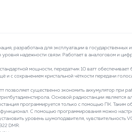
ация, разработана для эксплуатации в государственных 
 уровня надежности связи. Работает в аналоговом и циф
тандартной мощности, передатчик 10 ватт обеспечивает
щё и с сохранением кристальной чёткости передачи голос
т позволяет существенно экономить аккумулятор при ра
трилбутадиенстирола. Основой радиостанции является 
останция программируется только с помощью ПК. Таким о
 функционал. С помощью программирования можно настро
 установить уровень шумоподавителя, чувствительность V
322 DMR: