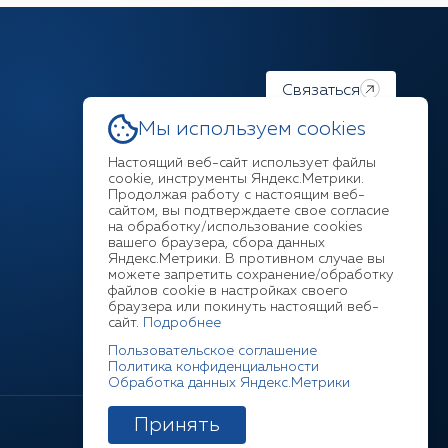
Связаться
Мы используем cookies
Настоящий веб-сайт использует файлы
cookie, инструменты Яндекс.Метрики.
Продолжая работу с настоящим веб-
Ответим на любой ваш
сайтом, вы подтверждаете свое согласие
на обработку/использование cookies
вопрос
вашего браузера, сбора данных
Яндекс.Метрики. В противном случае вы
можете запретить сохранение/обработку
+7 (3952) 211-377
файлов cookie в настройках своего
браузера или покинуть настоящий веб-
сайт.
Подробнее
Пользовательское соглашение
Политика конфиденциальности
Обработка данных Яндекс.Метрики
Принять