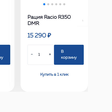
Рация Racio R350
›
DMR
15 290 ₽
В
−
+
ну
корзину
Купить в 1 клик