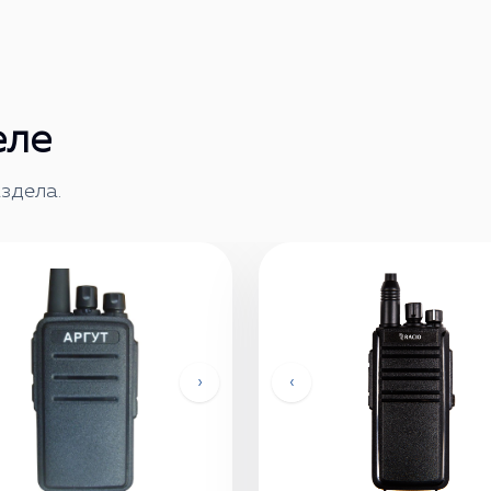
еле
здела.
›
‹