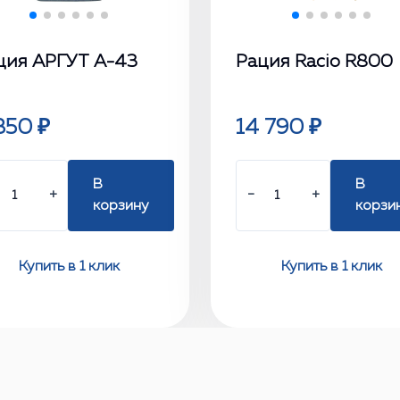
ция АРГУТ А-43
Рация Racio R800
350 ₽
14 790 ₽
В
В
+
−
+
корзину
корзи
Купить в 1 клик
Купить в 1 клик