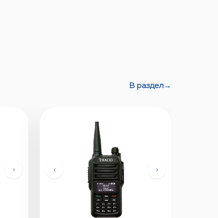
В раздел
→
›
‹
›