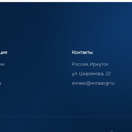
ция
Контакты
ии
Россия, Иркутск
ул. Ширямова, 22
ы
evraas@evraasgr.ru