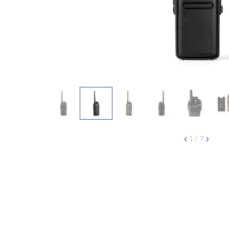
‹
›
1
/ 7