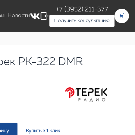
+7 (3952) 211-377
зин
Новости
🛒
Получить консультацию
рек РК-322 DMR
зину
Купить в 1 клик