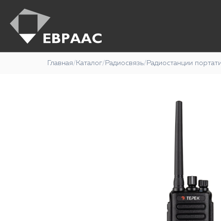
Главная
/
Каталог
/
Радиосвязь
/
Радиостанции портат