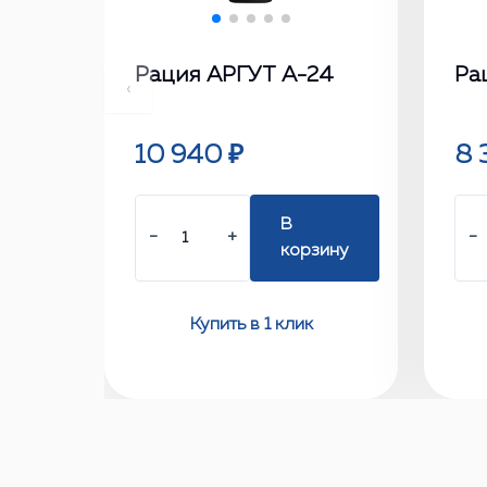
Рация АРГУТ А-24
Ра
‹
10 940 ₽
8 
В
−
+
−
корзину
Купить в 1 клик