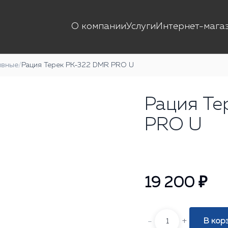
О компании
Услуги
Интернет-мага
ивные
/
Рация Терек РК-322 DMR PRO U
Рация Те
PRO U
19 200 ₽
-
+
В кор