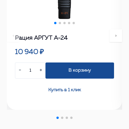
‹
›
Рация АРГУТ А-24
10 940 ₽
−
+
В корзину
Купить в 1 клик