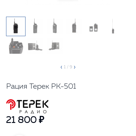
‹
›
1
/ 9
Рация Терек РК-501
21 800 ₽