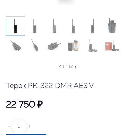
‹
›
1
/ 12
Терек РК-322 DMR AES V
22 750 ₽
-
+