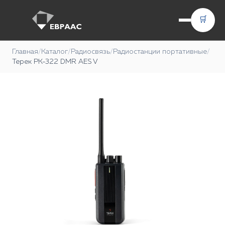
🛒
Главная
/
Каталог
/
Радиосвязь
/
Радиостанции портативные
/
Терек РК-322 DMR AES V