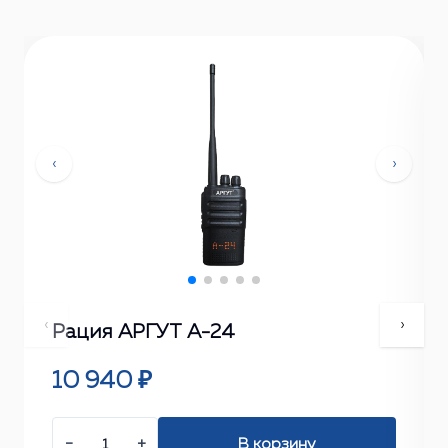
‹
›
‹
›
Рация АРГУТ А-24
10 940 ₽
−
+
В корзину