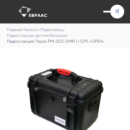
🛒
Главная
/
Каталог
/
Радиосвязь
/
Радиостанции автомобильные
/
Радиостанция Терек РМ-302-DMR U GPS «ОРЕХ»