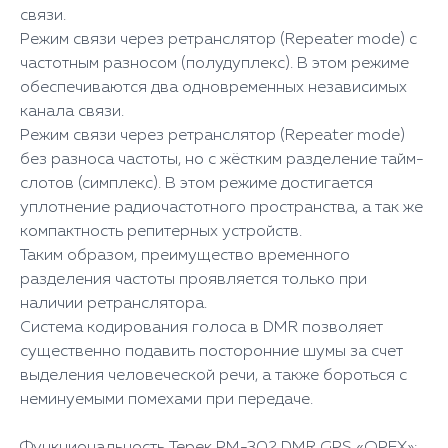
связи.
Режим связи через ретранслятор (Repeater mode) с
частотным разносом (полудуплекс). В этом режиме
обеспечиваются два одновременных независимых
канала связи.
Режим связи через ретранслятор (Repeater mode)
без разноса частоты, но с жёстким разделение тайм-
слотов (симплекс). В этом режиме достигается
уплотнение радиочастотного пространства, а так же
компактность репитерных устройств.
Таким образом, преимущество временного
разделения частоты проявляется только при
наличии ретранслятора.
Система кодирования голоса в DMR позволяет
существенно подавить посторонние шумы за счет
выделения человеческой речи, а также бороться с
неминуемыми помехами при передаче.
Функциональность Терек РМ-302 DMR GPS «ОРЕХ»: