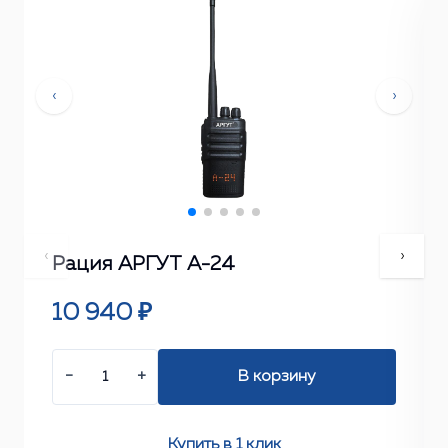
‹
›
‹
›
Рация АРГУТ А-24
10 940 ₽
−
+
В корзину
Купить в 1 клик