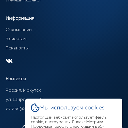
Личный кабинет
Информация
О компании
Клиентам
Реквизиты
Контакты
Россия, Иркутск
ул. Ширямова, 22
Мы используем cookies
evraas@evraasgr.ru
Настоящий веб-сайт использует файлы
cookie, инструменты Яндекс.Метрики.
Продолжая работу с настоящим веб-