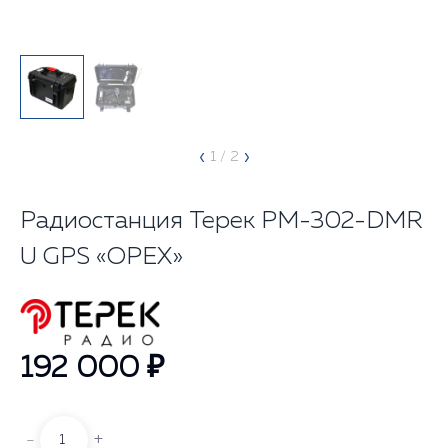
‹
›
1
/ 2
Радиостанция Терек РМ-302-DMR
U GPS «ОРЕХ»
192 000 ₽
-
+