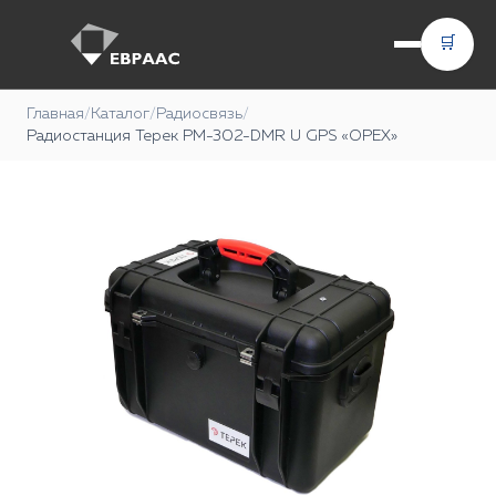
🛒
Главная
/
Каталог
/
Радиосвязь
/
Радиостанция Терек РМ-302-DMR U GPS «ОРЕХ»