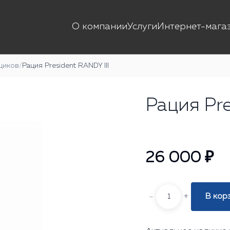
О компании
Услуги
Интернет-мага
щиков
/
Рация President RANDY III
Рация Pre
26 000 ₽
-
+
В кор