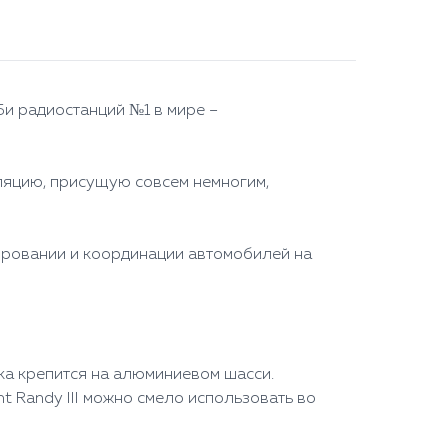
Би радиостанций №1 в мире –
дуляцию, присущую совсем немногим,
ировании и координации автомобилей на
ка крепится на алюминиевом шасси.
t Randy III можно смело использовать во