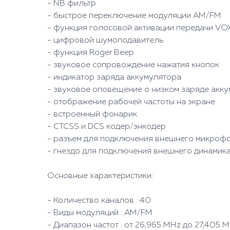
- NB фильтр
- быстрое переключение модуляции AM/FM
- функция голосовой активации передачи VO
- цифровой шумоподавитель
- функция Roger Beep
- звуковое сопровождение нажатия кнопок
- индикатор заряда аккумулятора
- звуковое оповещение о низком заряде акк
- отображение рабочей частоты на экране
- встроенный фонарик
- CTCSS и DCS кодер/энкодер
- разъем для подключения внешнего микроф
- гнездо для подключения внешнего динамик
Основные характеристики:
- Количество каналов : 40
- Виды модуляций : AM/FM
- Диапазон частот : от 26,965 MHz до 27,405 