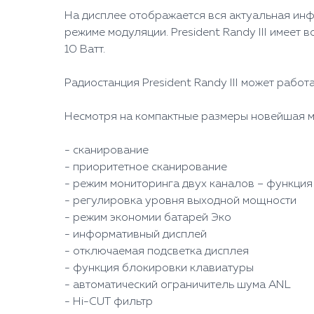
На дисплее отображается вся актуальная инф
режиме модуляции. President Randy III имеет
10 Ватт.
Радиостанция President Randy III может работ
Несмотря на компактные размеры новейшая мо
- сканирование
- приоритетное сканирование
- режим мониторинга двух каналов – функция
- регулировка уровня выходной мощности
- режим экономии батарей Эко
- информативный дисплей
- отключаемая подсветка дисплея
- функция блокировки клавиатуры
- автоматический ограничитель шума ANL
- Hi-CUT фильтр