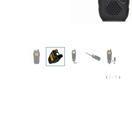
‹
›
1
/ 5