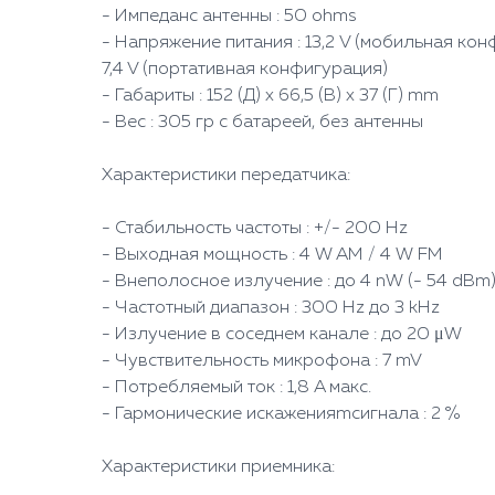
- Импеданс антенны : 50 ohms
- Напряжение питания : 13,2 V (мобильная ко
7,4 V (портативная конфигурация)
- Габариты : 152 (Д) x 66,5 (В) x 37 (Г) mm
- Вес : 305 гр с батареей, без антенны
Характеристики передатчика:
- Стабильность частоты : +/- 200 Hz
- Выходная мощность : 4 W AM / 4 W FM
- Внеполосное излучение : до 4 nW (- 54 dBm
- Частотный диапазон : 300 Hz до 3 kHz
- Излучение в соседнем канале : до 20 μW
- Чувствительность микрофона : 7 mV
- Потребляемый ток : 1,8 A макс.
- Гармонические искаженияmсигнала : 2 %
Характеристики приемника: