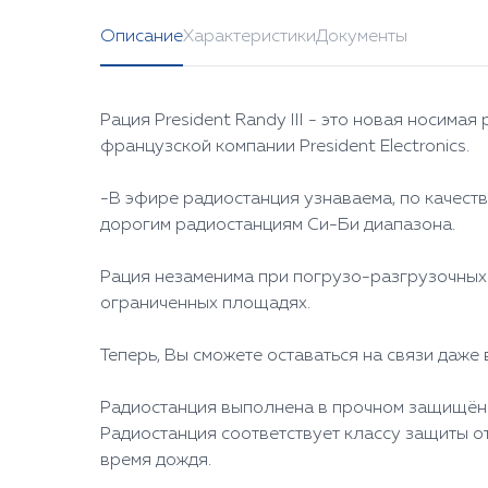
Описание
Характеристики
Документы
Рация President Randy III - это новая носим
французской компании President Electronics.
-В эфире радиостанция узнаваема, по качеств
дорогим радиостанциям Си-Би диапазона.
Рация незаменима при погрузо-разгрузочных 
ограниченных площадях.
Теперь, Вы сможете оставаться на связи даже
Радиостанция выполнена в прочном защищённ
Радиостанция соответствует классу защиты от
время дождя.