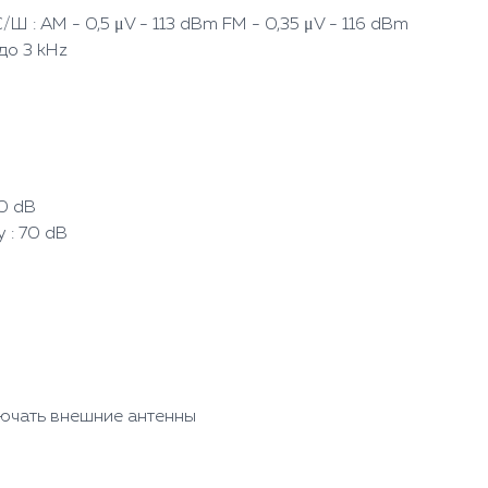
Ш : AM - 0,5 μV - 113 dBm FM - 0,35 μV - 116 dBm
до 3 kHz
0 dB
 : 70 dB
ючать внешние антенны