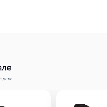
еле
здела.