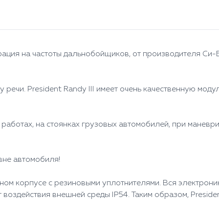
ая рация на частоты дальнобойщиков, от производителя Си-
у речи. President Randy III имеет очень качественную мо
работах, на стоянках грузовых автомобилей, при маневр
 вне автомобиля!
ом корпусе с резиновыми уплотнителями. Вся электрони
 воздействия внешней среды IP54. Таким образом, Presiden