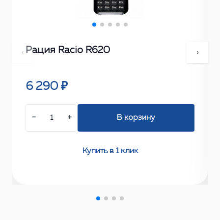
Рация Racio R620
‹
›
6 290 ₽
−
+
В корзину
Купить в 1 клик