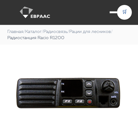
🛒
Главная
/
Каталог
/
Радиосвязь
/
Рации для лесников
/
Радиостанция Racio R1200