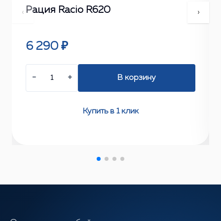
Рация Racio R620
‹
›
6 290 ₽
−
+
В корзину
Купить в 1 клик