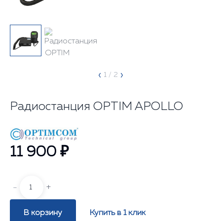
‹
›
1
/ 2
Радиостанция OPTIM APOLLO
11 900 ₽
-
+
В корзину
Купить в 1 клик