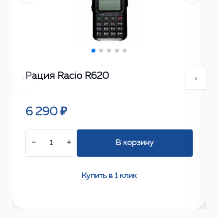
Рация Racio R620
‹
›
6 290 ₽
−
+
В корзину
Купить в 1 клик