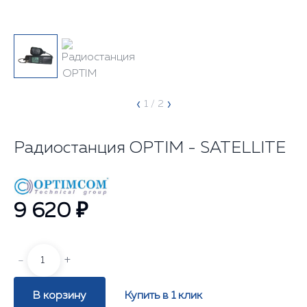
‹
›
1
/ 2
Радиостанция OPTIM - SATELLITE
9 620 ₽
-
+
В корзину
Купить в 1 клик