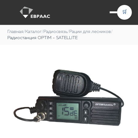
🛒
Главная
/
Каталог
/
Радиосвязь
/
Рации для лесников
/
Радиостанция OPTIM - SATELLITE