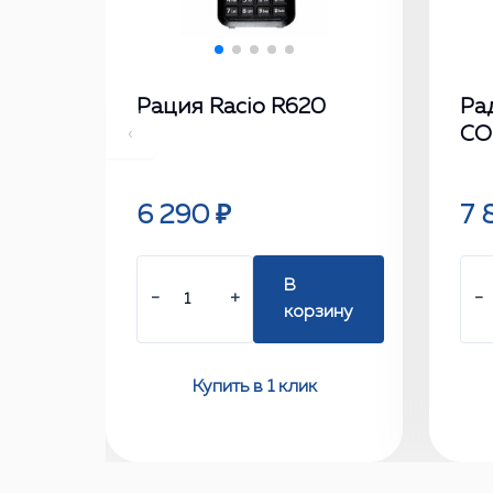
Рация Racio R620
Ра
CO
‹
6 290 ₽
7 
В
−
+
−
корзину
Купить в 1 клик