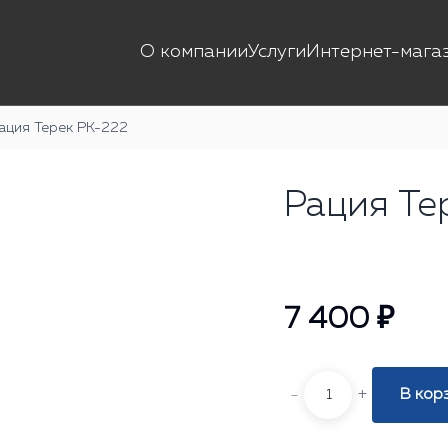
О компании
Услуги
Интернет-мага
ация Терек РК-222
Рация Те
7 400 ₽
-
+
В кор