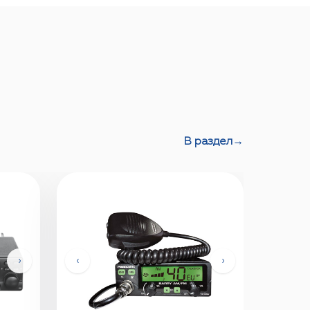
В раздел
→
›
‹
›