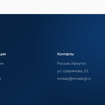
ция
Контакты
ии
Россия, Иркутск
ул. Ширямова, 22
ы
evraas@evraasgr.ru