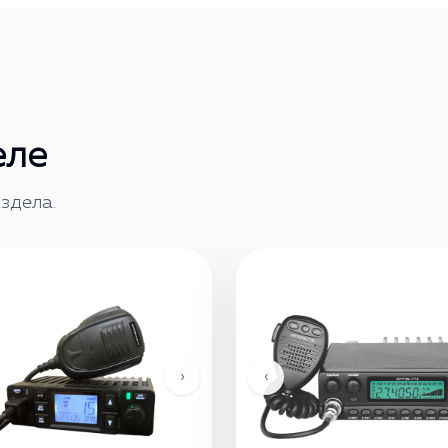
еле
здела.
›
‹