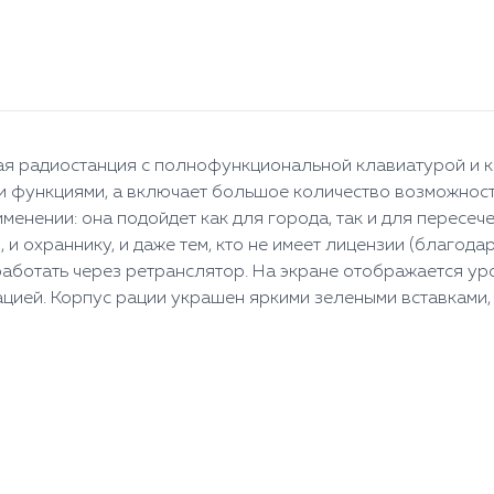
ная радиостанция с полнофункциональной клавиатурой и 
и функциями, а включает большое количество возможност
енении: она подойдет как для города, так и для пересече
 и охраннику, и даже тем, кто не имеет лицензии (благод
аботать через ретранслятор. На экране отображается ур
уацией. Корпус рации украшен яркими зелеными вставками