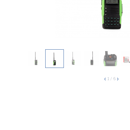
‹
›
1
/ 6