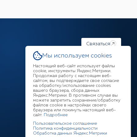
Связаться
Мы используем cookies
Настоящий веб-сайт использует файлы
cookie, инструменты Яндекс.Метрики.
Продолжая работу с настоящим веб-
Ответим на любой ваш
сайтом, вы подтверждаете свое согласие
на обработку/использование cookies
вопрос
вашего браузера, сбора данных
Яндекс.Метрики. В противном случае вы
можете запретить сохранение/обработку
+7 (3952) 211-377
файлов cookie в настройках своего
браузера или покинуть настоящий веб-
сайт.
Подробнее
Пользовательское соглашение
Политика конфиденциальности
Обработка данных Яндекс.Метрики