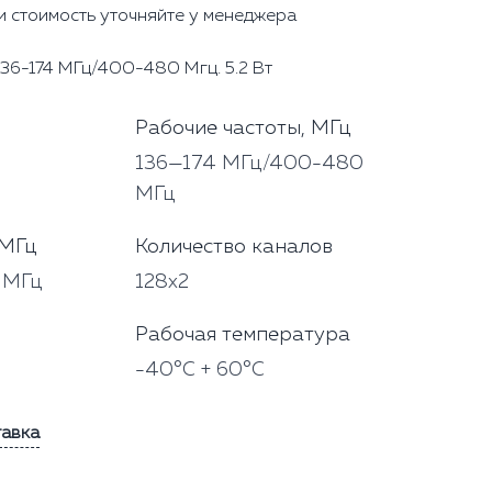
и стоимость уточняйте у менеджера
136-174 МГц/400-480 Мгц. 5.2 Вт
Рабочие частоты, МГц
136—174 МГц/400-480
МГц
 МГц
Количество каналов
 МГц
128х2
Рабочая температура
-40°С + 60°С
тавка