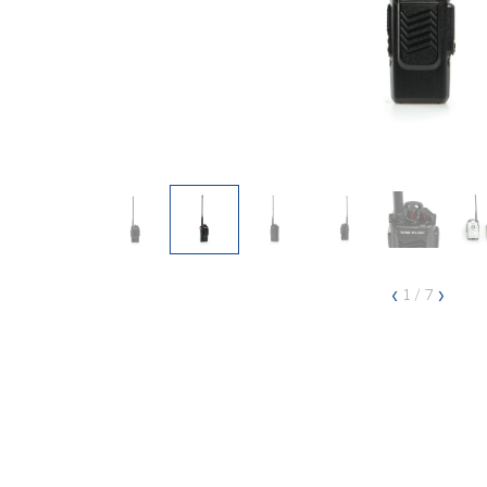
‹
›
1
/ 7