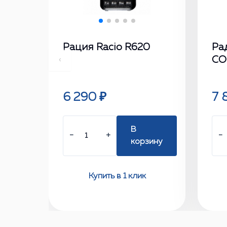
Рация Racio R620
Ра
CO
‹
6 290 ₽
7 
В
−
+
−
корзину
Купить в 1 клик