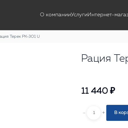
О компании
Услуги
Интернет-мага
ация Терек РК-301 U
Рация Те
11 440 ₽
-
+
В кор