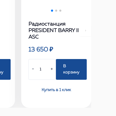
Радиостанция
PRESIDENT BARRY II
›
ASC
13 650 ₽
В
−
+
ну
корзину
Купить в 1 клик