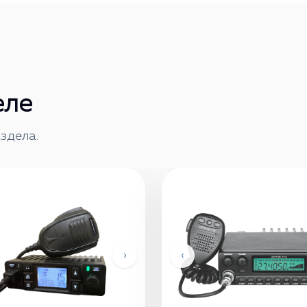
еле
здела.
›
‹