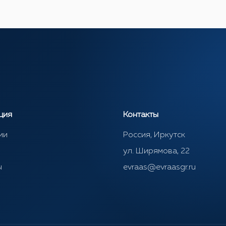
ция
Контакты
ии
Россия, Иркутск
ул. Ширямова, 22
ы
evraas@evraasgr.ru