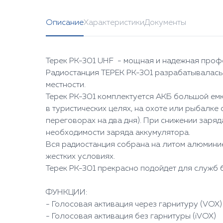
Описание
Характеристики
Документы
Терек РК-301 UHF - мощная и надежная профе
Радиостанция TEPEK PK-301 разрабатывалась
местности.
Терек РК-301 комплектуется АКБ большой емк
в туристических целях, на охоте или рыбалке
переговорах на два дня). При снижении заря
необходимости заряда аккумулятора.
Вся радиостанция собрана на литом алюмини
жестких условиях.
Терек РК-301 прекрасно подойдет для служб б
ФУНКЦИИ:
- Голосовая активация через гарнитуру (VOX)
- Голосовая активация без гарнитуры (iVOX)