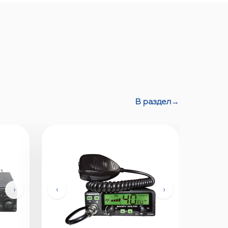
В раздел
→
›
‹
›