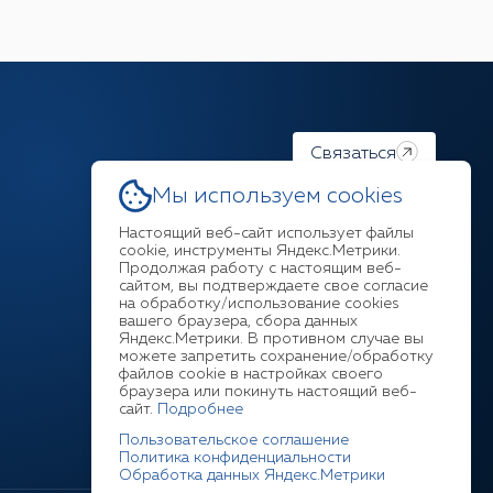
Связаться
Мы используем cookies
Настоящий веб-сайт использует файлы
cookie, инструменты Яндекс.Метрики.
Продолжая работу с настоящим веб-
Ответим на любой ваш
сайтом, вы подтверждаете свое согласие
на обработку/использование cookies
вопрос
вашего браузера, сбора данных
Яндекс.Метрики. В противном случае вы
можете запретить сохранение/обработку
+7 (3952) 211-377
файлов cookie в настройках своего
браузера или покинуть настоящий веб-
сайт.
Подробнее
Пользовательское соглашение
Политика конфиденциальности
Обработка данных Яндекс.Метрики