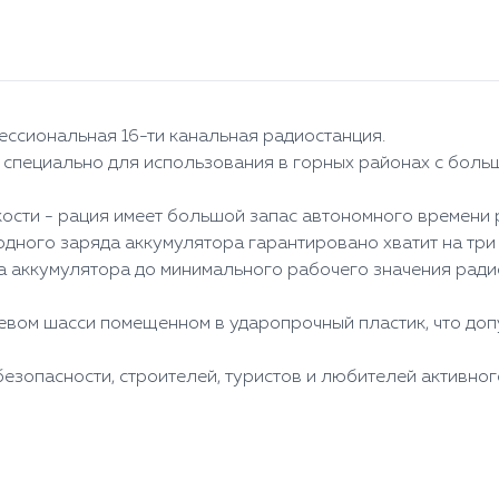
ссиональная 16-ти канальная радиостанция.
 специально для использования в горных районах с бол
ости - рация имеет большой запас автономного времени 
 одного заряда аккумулятора гарантировано хватит на три
да аккумулятора до минимального рабочего значения рад
евом шасси помещенном в ударопрочный пластик, что доп
езопасности, строителей, туристов и любителей активног