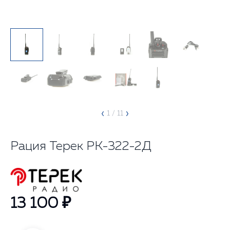
‹
›
1
/ 11
Рация Терек РК-322-2Д
13 100 ₽