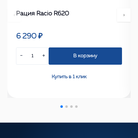
Рация Racio R620
‹
›
6 290 ₽
−
+
В корзину
Купить в 1 клик