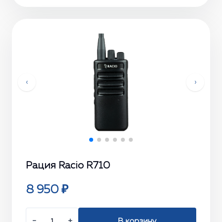
‹
›
Рация Racio R710
8 950 ₽
−
+
В корзину