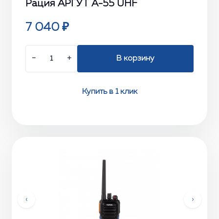
Рация АРГУТ А-55 UHF
7 040 ₽
−
+
В корзину
Купить в 1 клик
‹
›