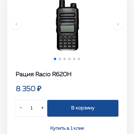
‹
›
Рация Racio R620H
8 350 ₽
−
+
В корзину
Купить в 1 клик