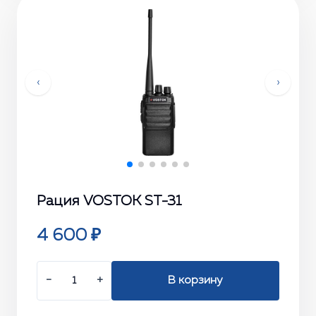
‹
›
Рация VOSTOK ST-31
4 600 ₽
−
+
В корзину