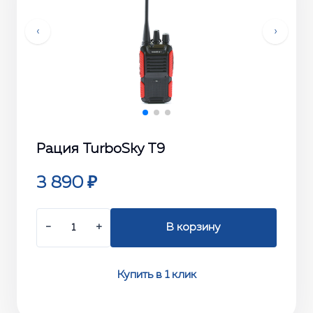
‹
›
Рация TurboSky Т9
3 890 ₽
−
+
В корзину
Купить в 1 клик