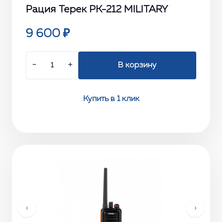
Рация Терек РК-212 MILITARY
9 600 ₽
−
+
В корзину
Купить в 1 клик
‹
›