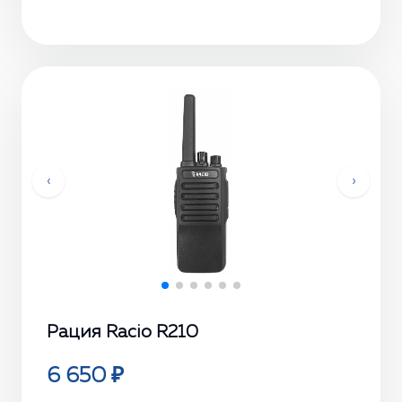
‹
›
Рация Racio R210
6 650 ₽