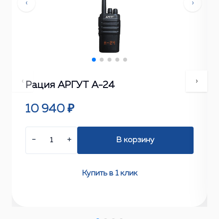
‹
›
‹
›
Рация АРГУТ А-24
10 940 ₽
−
+
В корзину
Купить в 1 клик