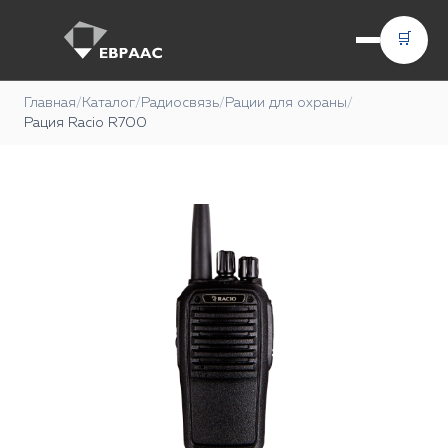
🛒
Главная
/
Каталог
/
Радиосвязь
/
Рации для охраны
/
Рация Racio R700