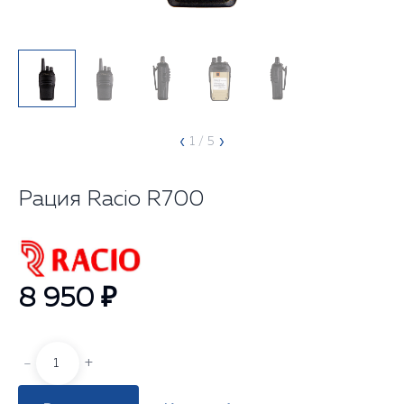
‹
›
1
/ 5
Рация Racio R700
8 950 ₽
-
+