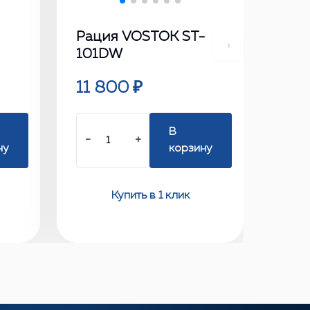
Рация VOSTOK ST-
›
101DW
11 800 ₽
В
−
+
ну
корзину
Купить в 1 клик