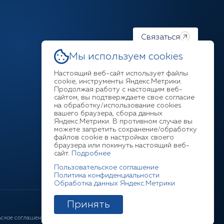
Связаться
Мы используем cookies
Настоящий веб-сайт использует файлы
cookie, инструменты Яндекс.Метрики.
Продолжая работу с настоящим веб-
Ответим на любой ваш
сайтом, вы подтверждаете свое согласие
на обработку/использование cookies
вопрос
вашего браузера, сбора данных
Яндекс.Метрики. В противном случае вы
можете запретить сохранение/обработку
+7 (3952) 211-377
файлов cookie в настройках своего
браузера или покинуть настоящий веб-
сайт.
Подробнее
Пользовательское соглашение
Политика конфиденциальности
Обработка данных Яндекс.Метрики
Принять
ьское соглашение
Соглашение ЛК
Политика конфиденциальности
Cookies