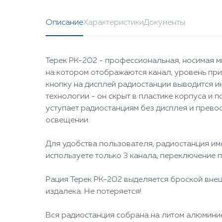
Описание
Характеристики
Документы
Терек РК-202 - профессиональная, носимая м
на котором отображаются канал, уровень пр
кнопку на дисплей радиостанции выводится и
технологии - он скрыт в пластике корпуса и п
уступает радиостанциям без дисплея и прево
освещении.
Для удобства пользователя, радиостанция им
используете только 3 канала, переключение пр
Рация Терек РК-202 выделяется броской внеш
издалека. Не потеряется!
Вся радиостанция собрана на литом алюмини