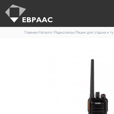
Главная
/
Каталог
/
Радиосвязь
/
Рации для отдыха и т