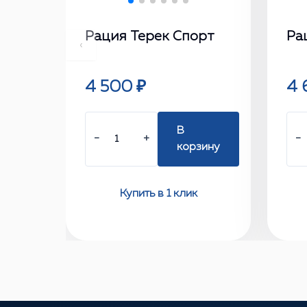
Рация Терек Спорт
Ра
‹
4 500 ₽
4 
В
−
+
−
корзину
Купить в 1 клик