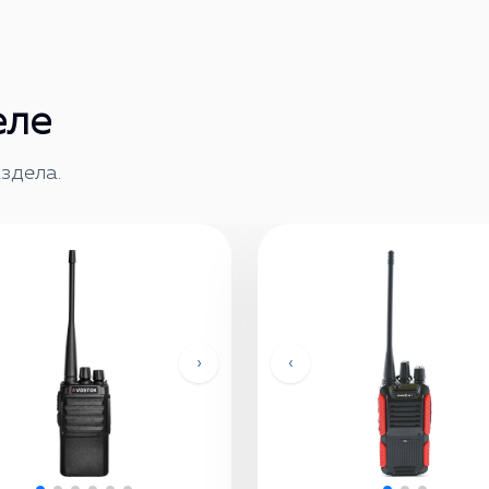
еле
здела.
›
‹