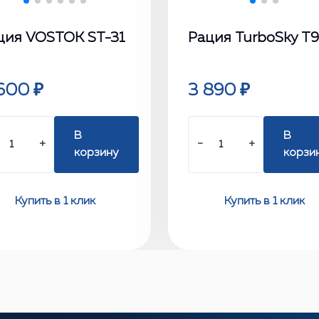
ция VOSTOK ST-31
Рация TurboSky Т9
600 ₽
3 890 ₽
В
В
+
−
+
корзину
корзи
Купить в 1 клик
Купить в 1 клик