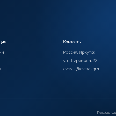
ция
Контакты
ии
Россия, Иркутск
ул. Ширямова, 22
ы
evraas@evraasgr.ru
Пользовател