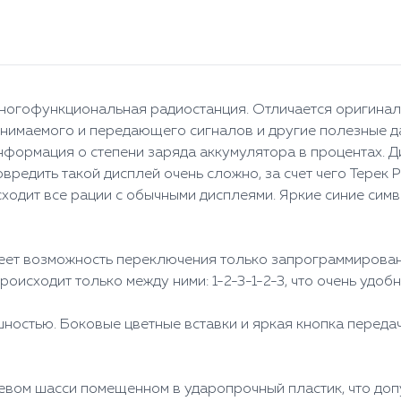
ногофункциональная радиостанция. Отличается оригинал
инимаемого и передающего сигналов и другие полезные 
нформация о степени заряда аккумулятора в процентах. 
овредить такой дисплей очень сложно, за счет чего Терек
сходит все рации с обычными дисплеями. Яркие синие си
еет возможность переключения только запрограммирован
оисходит только между ними: 1-2-3-1-2-3, что очень удобн
ностью. Боковые цветные вставки и яркая кнопка передач
евом шасси помещенном в ударопрочный пластик, что доп