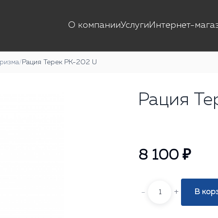
О компании
Услуги
Интернет-мага
уризма
/
Рация Терек РК-202 U
Рация Те
8 100 ₽
-
+
В кор