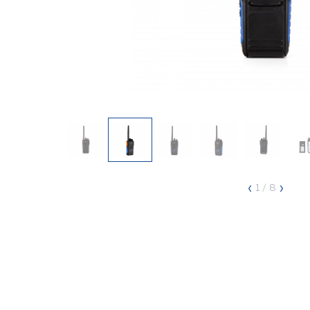
‹
›
1
/ 8