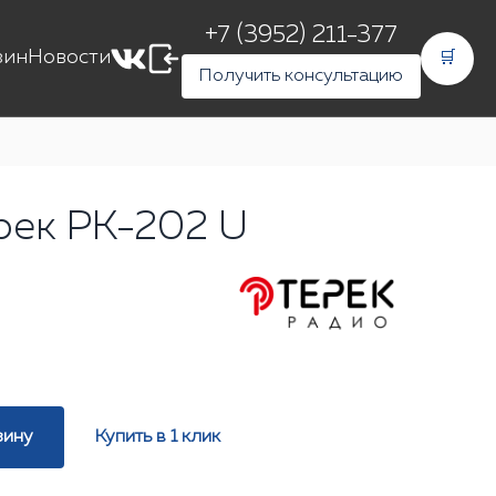
+7 (3952) 211-377
зин
Новости
🛒
Получить консультацию
рек РК-202 U
зину
Купить в 1 клик