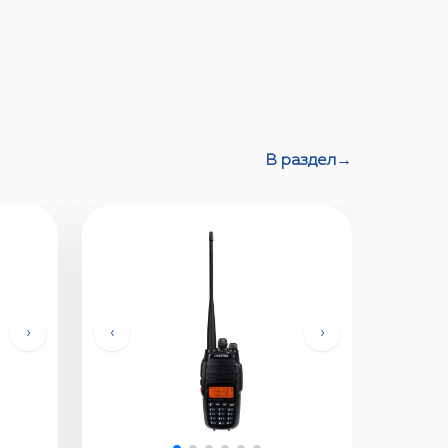
В раздел
→
›
‹
›