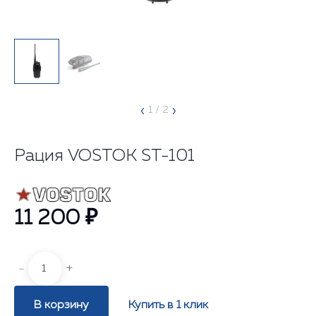
‹
›
1
/ 2
Рация VOSTOK ST-101
11 200 ₽
-
+
В корзину
Купить в 1 клик