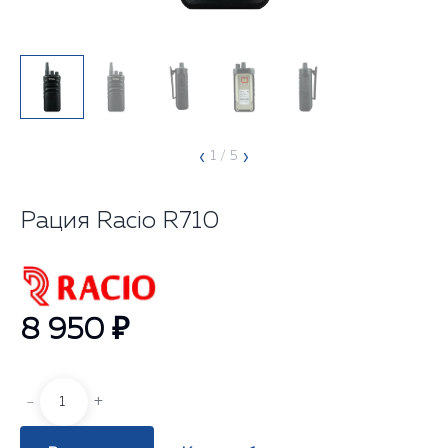
‹
›
1
/ 5
Рация Racio R710
8 950 ₽
-
+