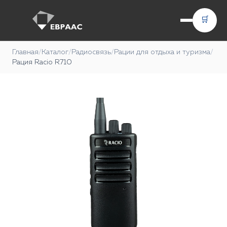
🛒
Главная
/
Каталог
/
Радиосвязь
/
Рации для отдыха и туризма
/
Рация Racio R710