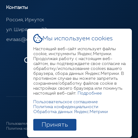
Контакты
Россия, Иркутск
ул. Ширямова, 22
Мы используем cookies
evraas@evraasgr.ru
Настоящий веб-сайт использует файлы
cookie, инструменты Яндекс.Метрики.
Продолжая работу с настоящим веб-
Ответим на любой ваш вопрос
сайтом, вы подтверждаете свое согласие на
обработку/использование cookies вашего
браузера, сбора данных Яндекс.Метрики. В
+7 (3952) 211-377
противном случае вы можете запретить
сохранение/обработку файлов cookie в
настройках своего браузера или покинуть
настоящий веб-сайт.
Подробнее
Пользовательское соглашение
Политика конфиденциальности
Обработка данных Яндекс.Метрики
Принять
Пользовательское соглашение
Соглашение ЛК
Политика конфиденциальности
Cookies