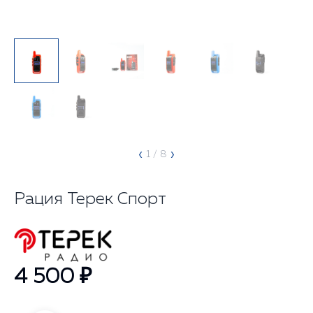
‹
›
1
/ 8
Рация Терек Спорт
4 500 ₽