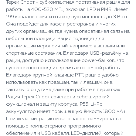
Терек Спорт - субкомпактная портативная рация для
работы на 400-520 МГц, включая LPD и PMR. Имеет
199 каналов памяти и выходную мощность до 3 Ватт.
Она подойдет для кафе и ресторанов и многих
других организаций, где нужна оперативная связь на
небольшой площади. Рация подойдёт для
организации мероприятий, например выставки или
спортивные состязания. Благодаря USB-разъёму на
рации, доступно использование power-банков, что
существенно продлит время автономной работы.
Благодаря крупной клавише PTT, рацию удобно
использовать как правшам, так и левшам, она
тактильно ощутима даже при работе в перчатках.
Рация Терек Спорт сочетает в себе широкий
функционал и защиту корпуса IP55. Li-Pol
аккумулятор имеет повышенную ёмкость 1800 мАч .
При желании, рацию можно запрограммировать с
помощью компьютерного программного
обеспечения и USB кабеля. LED-дисплей, который