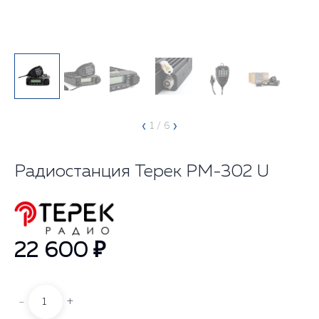
‹
›
1
/ 6
Радиостанция Терек РМ-302 U
22 600 ₽
-
+