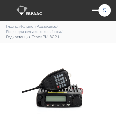
🛒
Главная
/
Каталог
/
Радиосвязь
/
Рации для сельского хозяйства
/
Радиостанция Терек РМ-302 U