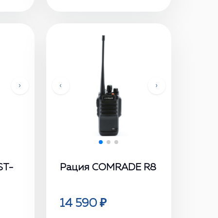
›
‹
›
ST-
Рация COMRADE R8
14 590 ₽