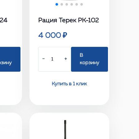
-24
Рация Терек РК-102
4 000 ₽
В
−
+
рзину
корзину
Купить в 1 клик