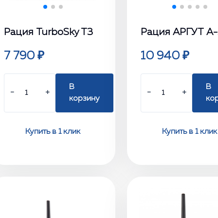
Рация TurboSky T3
Рация АРГУТ А
7 790 ₽
10 940 ₽
В
В
−
+
−
+
корзину
ко
Купить в 1 клик
Купить в 1 клик