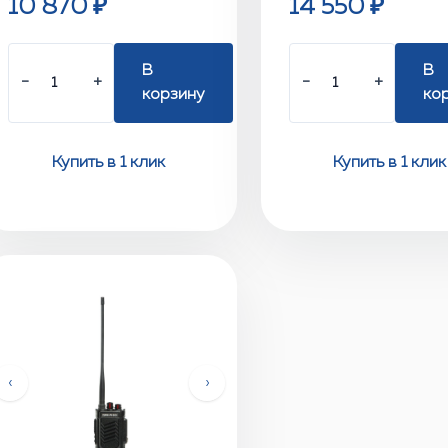
10 870 ₽
14 550 ₽
В
В
−
+
−
+
корзину
ко
Купить в 1 клик
Купить в 1 клик
‹
›