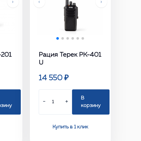
›
‹
›
-201
Рация Терек РК-401
U
14 550 ₽
В
−
+
рзину
корзину
Купить в 1 клик