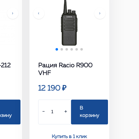
›
‹
›
-212
Рация Racio R900
VHF
12 190 ₽
В
−
+
рзину
корзину
Купить в 1 клик