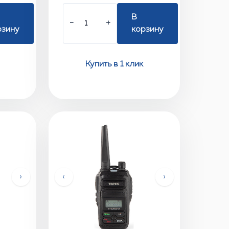
В
−
+
рзину
корзину
Купить в 1 клик
›
‹
›