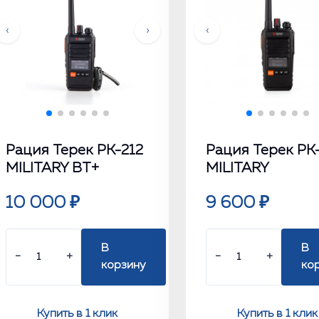
‹
›
‹
Рация Терек РК-212
Рация Терек РК
MILITARY BT+
MILITARY
10 000 ₽
9 600 ₽
В
В
−
+
−
+
корзину
ко
Купить в 1 клик
Купить в 1 клик