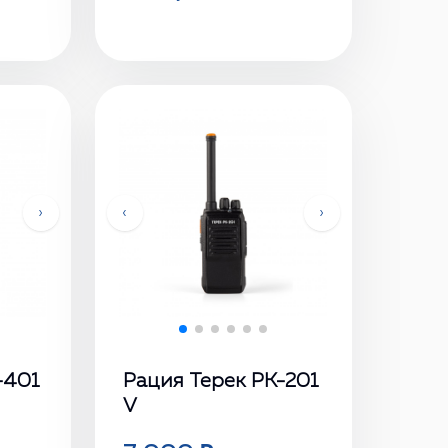
›
‹
›
-401
Рация Терек РК-201
V