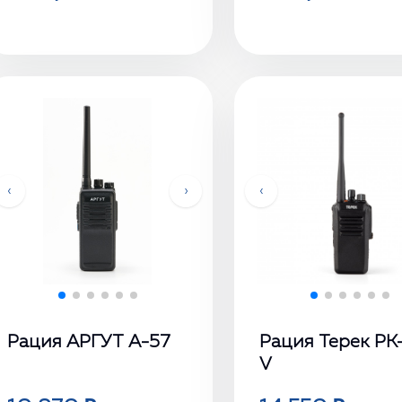
‹
›
‹
Рация АРГУТ А-57
Рация Терек РК
V