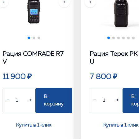
‹
›
‹
Рация COMRADE R7
Рация Терек РК
V
U
11 900 ₽
7 800 ₽
В
В
−
+
−
+
корзину
ко
Купить в 1 клик
Купить в 1 клик