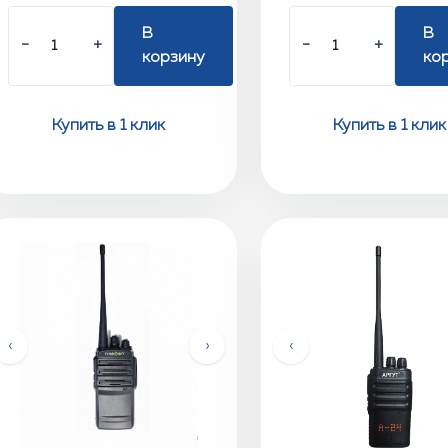
В
В
−
+
−
+
корзину
ко
Купить в 1 клик
Купить в 1 клик
‹
›
‹