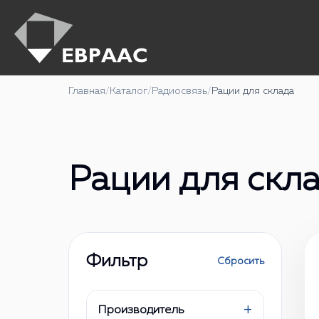
Главная
/
Каталог
/
Радиосвязь
/
Рации для склада
Рации для скл
Фильтр
Сбросить
+
Производитель