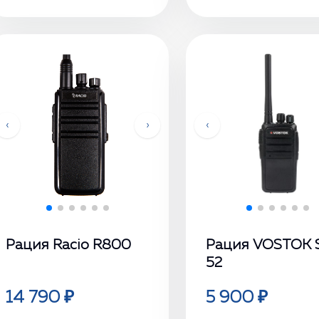
‹
›
‹
Рация Racio R800
Рация VOSTOK 
52
14 790 ₽
5 900 ₽