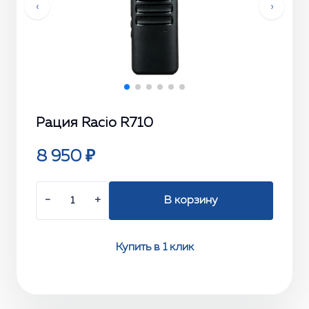
‹
›
Рация Racio R710
8 950 ₽
−
+
В корзину
Купить в 1 клик