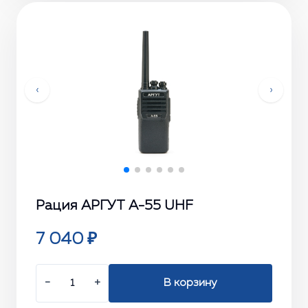
‹
›
Рация АРГУТ А-55 UHF
7 040 ₽
−
+
В корзину