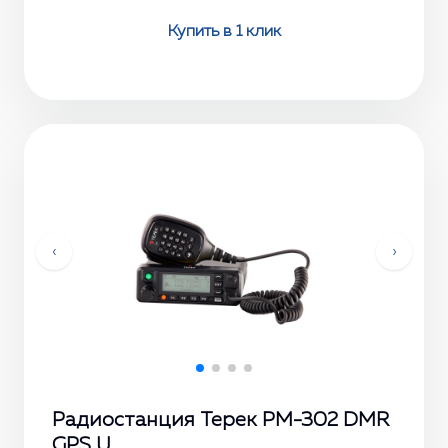
Купить в 1 клик
‹
›
Радиостанция Терек РМ-302 DMR
GPS U