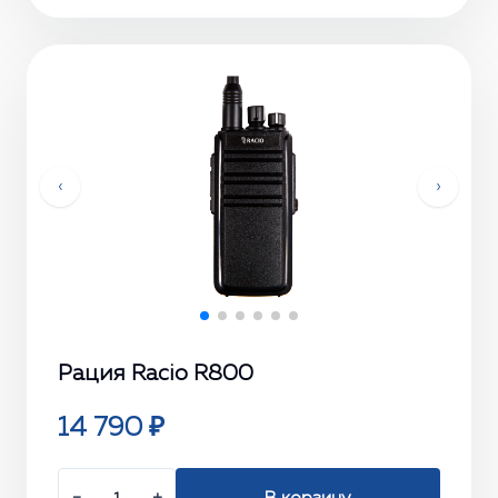
‹
›
Рация Racio R800
14 790 ₽