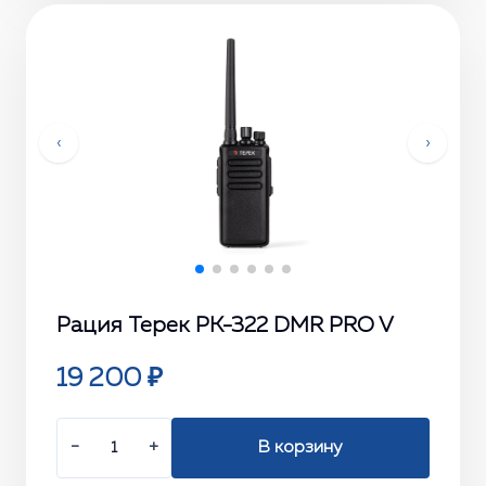
‹
›
Рация Терек РК-322 DMR PRO V
19 200 ₽
−
+
В корзину