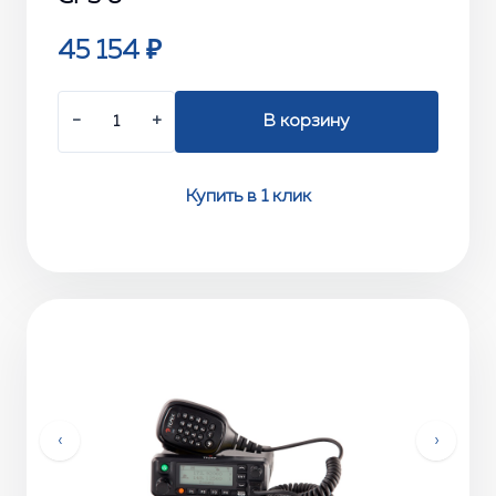
45 154 ₽
−
+
В корзину
Купить в 1 клик
‹
›