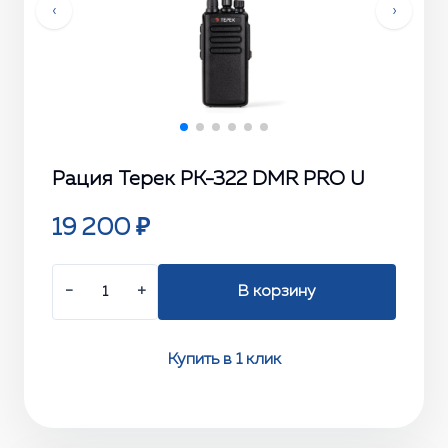
‹
›
Рация Терек РК-322 DMR PRO U
19 200 ₽
−
+
В корзину
Купить в 1 клик