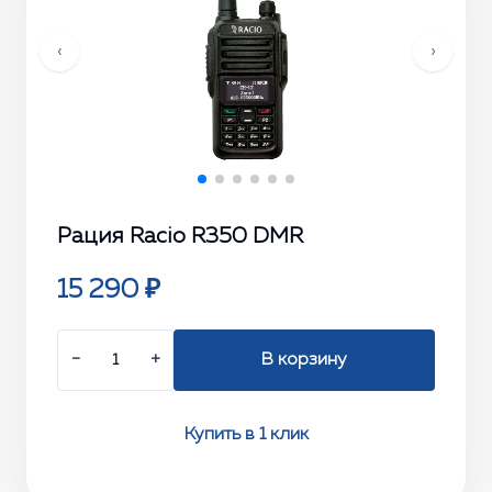
‹
›
Рация Racio R350 DMR
15 290 ₽
−
+
В корзину
Купить в 1 клик