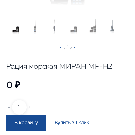
‹
›
1
/ 6
Рация морская МИРАН МР-Н2
0 ₽
-
+
В корзину
Купить в 1 клик