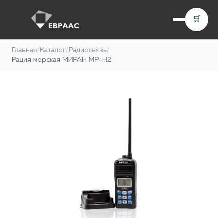
🛒
Главная
/
Каталог
/
Радиосвязь
/
Рация морская МИРАН МР-Н2