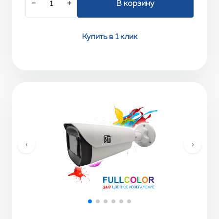
−
+
В корзину
Купить в 1 клик
‹
›