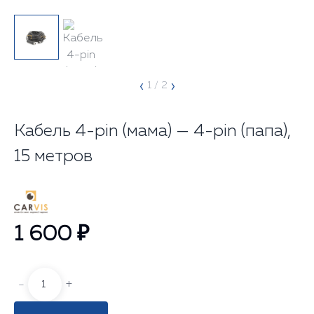
‹
›
1
/ 2
Кабель 4-pin (мама) — 4-pin (папа),
15 метров
1 600 ₽
-
+