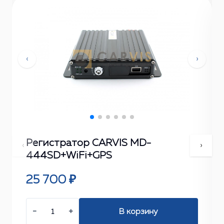
‹
›
Регистратор CARVIS MD-
‹
›
444SD+WiFi+GPS
25 700 ₽
−
+
В корзину