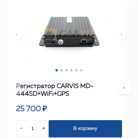
‹
›
Регистратор CARVIS MD-
‹
›
444SD+WiFi+GPS
25 700 ₽
−
+
В корзину