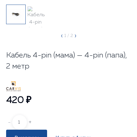
‹
›
1
/ 2
Кабель 4-pin (мама) — 4-pin (папа),
2 метр
420 ₽
-
+