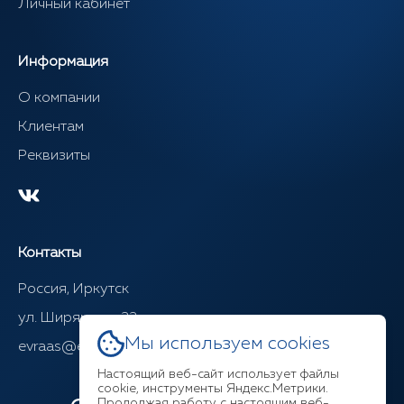
Личный кабинет
Информация
О компании
Клиентам
Реквизиты
Контакты
Россия, Иркутск
ул. Ширямова, 22
Мы используем cookies
evraas@evraasgr.ru
Настоящий веб-сайт использует файлы
cookie, инструменты Яндекс.Метрики.
Продолжая работу с настоящим веб-