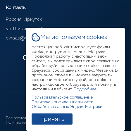
Контакты
Россия, Иркутск
ул. Ширямова, 22
Мы используем cookies
evraas@evraasgr.ru
Настоящий веб-сайт использует файлы
cookie, инструменты Яндекс.Метрики.
Продолжая работу с настоящим веб-
Ответим на любой ваш вопрос
сайтом, вы подтверждаете свое согласие на
обработку/использование cookies вашего
браузера, сбора данных Яндекс.Метрики. В
+7 (3952) 211-377
противном случае вы можете запретить
сохранение/обработку файлов cookie в
настройках своего браузера или покинуть
настоящий веб-сайт.
Подробнее
Пользовательское соглашение
Политика конфиденциальности
Обработка данных Яндекс.Метрики
Принять
Пользовательское соглашение
Соглашение ЛК
Политика конфиденциальности
Cookies