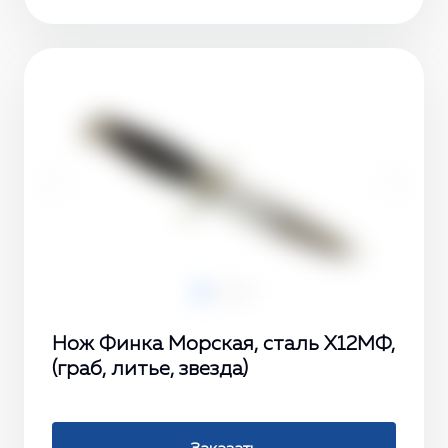
‹
›
Нож Финка Морская, сталь X12МФ,
(граб, литье, звезда)