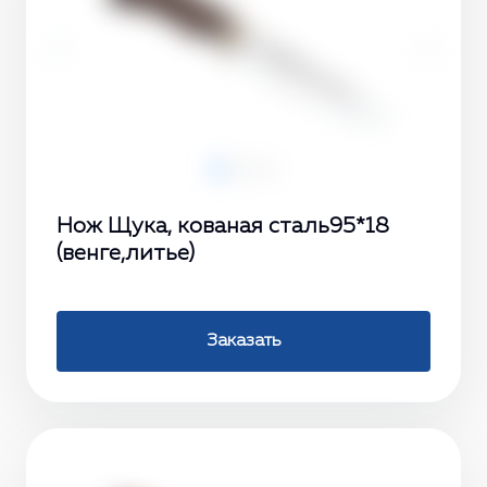
‹
›
Нож Щука, кованая сталь95*18
(венге,литье)
Заказать