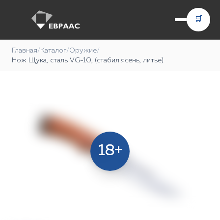
🛒
Главная
/
Каталог
/
Оружие
/
Нож Щука, сталь VG-10, (стабил.ясень, литье)
18+