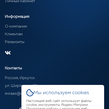
Личный кабинет
Информация
О компании
Клиентам
Реквизиты
Контакты
Россия, Иркутск
ул. Ширямова, 22
Мы используем cookies
evraas@evraasgr.ru
Настоящий веб-сайт использует файлы
cookie, инструменты Яндекс.Метрики.
Продолжая работу с настоящим веб-