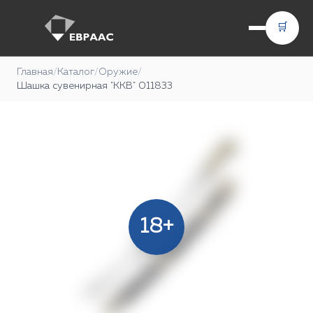
🛒
Главная
/
Каталог
/
Оружие
/
Шашка сувенирная "ККВ" 011833
18+