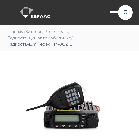
🛒
Главная
/
Каталог
/
Радиосвязь
/
Радиостанции автомобильные
/
Радиостанция Терек РМ-302 U