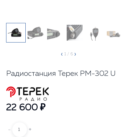
‹
›
1
/ 6
Радиостанция Терек РМ-302 U
22 600 ₽
-
+