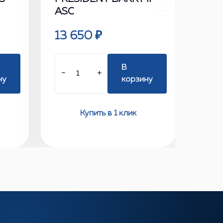
ASC
13 650 ₽
В
−
+
ну
корзину
Купить в 1 клик