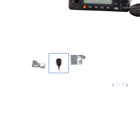
‹
›
1
/ 3