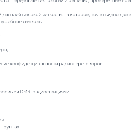
аются передовые технологии и решения, проверенные вр
исплей высокой четкости, на котором, точно видно даже 
служебные символы.
:
уры,
ение конфиденциальности радиопереговоров.
ифровыми DMR-радиостанциями
O
ов
 группах