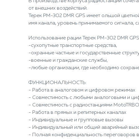
В производстве корпуса радиостанции сочет
от внешних воздействий.
Терек РМ-302 DMR GPS имеет ольшой цветной д
имя канала, уровень принимаемого сигнала, 
Использование рации Терек РМ-302 DMR GPS
-сухопутные транспортные средства,
-охранные частные и государственные структ
-военные и гражданские службы,
-любые организации, где необходимо сохран
ФУНКЦИОНАЛЬНОСТЬ:
- Работа в аналоговом и цифровом режимах
- Совместимость с любыми аналоговыми и ц
- Совместимость с радиостанциями MotoTRB
- Работа в прямых и репитерных каналах
- Индивидуальные и групповые вызовы
- Индивидуальный или общий аварийный выз
- Полная конфиденциальность переговоров в