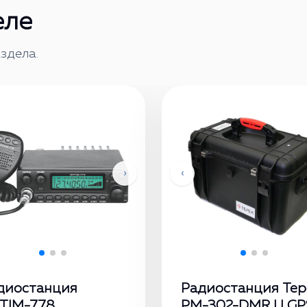
еле
здела.
›
‹
диостанция
Радиостанция Тер
TIM-778
РМ-302-DMR U GP