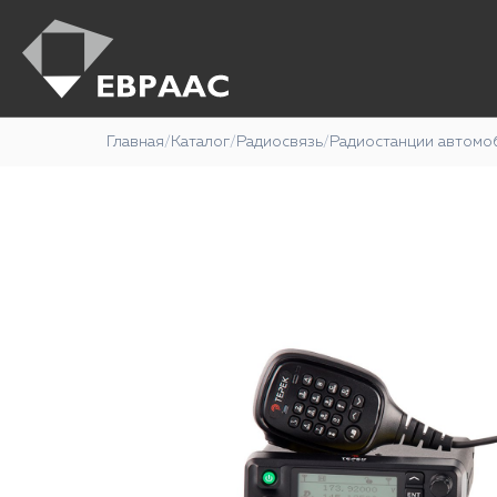
Главная
/
Каталог
/
Радиосвязь
/
Радиостанции автомо