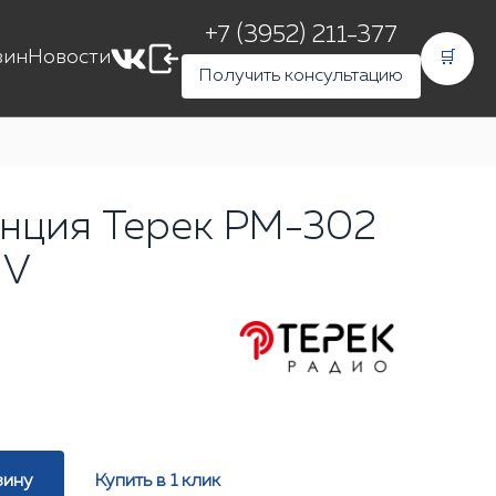
+7 (3952) 211-377
зин
Новости
🛒
Получить консультацию
нция Терек РМ-302
 V
зину
Купить в 1 клик