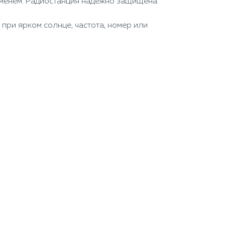
еменем. Радиостанция надёжно защищена
при ярком солнце, частота, номер или