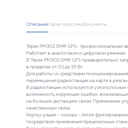
Описание
Характеристики
Документы
Терек РМ302 DMR GPS- профессиональная ав
Работает в аналоговом и цифровом режимах. Ц
В Терек РМ302 DMR GPS предварительно зап
в пределах от 0.1 до 55 Вт.
Для работы со средствами позиционирования
перемещения радиостанции на карте в реаль
В радиостанции используются узкополосные 
возможность коррекции ошибок, возникающих 
на больших дистанциях связи. Применение у
качественную связь.
Корпус рации - основа - литое фрезерованно
посредством применения прецизионных станк