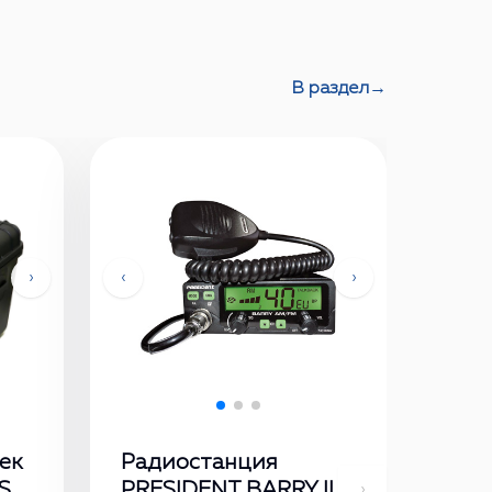
В раздел
→
›
‹
›
ек
Радиостанция
S
PRESIDENT BARRY II
›