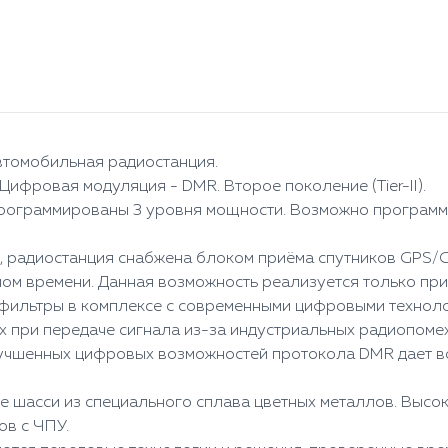
томобильная радиостанция.
ифровая модуляция - DMR. Второе поколение (Tier-II).
рограммированы 3 уровня мощности. Возможно програм
, радиостанция снабжена блоком приёма спутников GPS/
ном времени. Данная возможность реализуется только пр
фильтры в комплексе с современными цифровыми технолог
при передаче сигнала из-за индустриальных радиопомех,
лучшенных цифровых возможностей протокола DMR дает в
е шасси из специального сплава цветных металлов. Высок
ов с ЧПУ.