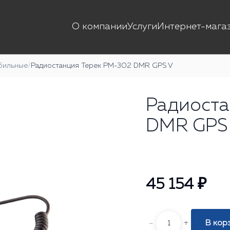
О компании
Услуги
Интернет-мага
бильные
/
Радиостанция Терек РМ-302 DMR GPS V
Радиоста
DMR GPS
45 154 ₽
-
+
В кор