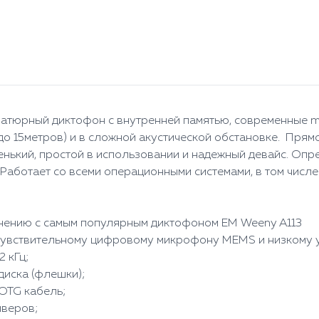
иатюрный диктофон с внутренней памятью, современные m
до 15метров) и в сложной акустической обстановке. Прям
енький, простой в использовании и надежный девайс. Опр
аботает со всеми операционными системами, в том числе 
авнению с самым популярным диктофоном EM Weeny A113
 чувствительному цифровому микрофону MEMS и низкому
2 кГц;
диска (флешки);
OTG кабель;
йверов;