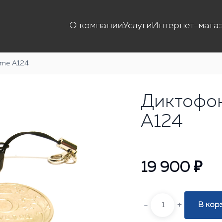
О компании
Услуги
Интернет-мага
ime А124
Диктофон
А124
19 900 ₽
-
+
В кор