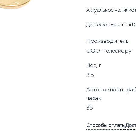
Актуальное наличие 
Диктофон Edic-mini D
Производитель
ООО "Телесис.ру"
Вес, г
3.5
Автономность раб
часах
35
Способы оплаты
Дос