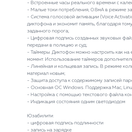
- Встроенные часы реального времени с кале
- Малые токи потребления, 0.8мА в режиме за
- Система голосовой активации (Voice Activa
диктофона и экономит память, благодаря тому
заданного порога;
- Цифровая подпись созданных звуковых файл
передачи в полицию и суд;
- Таймеры. Диктофон можно настроить как на 
момент. Использование таймеров дополнитель
- Линейная и кольцевая запись. В режиме кол
материал новым;
- Защита доступа к содержимому записей пар
- Основная ОС Windows. Поддержка Mac, Linux,
- Настройка с помощью текстового файла кон
- Индикация состояния одним светодиодом
Юзабилити:
- цифровая подпись подлинности
- запись на зарядке