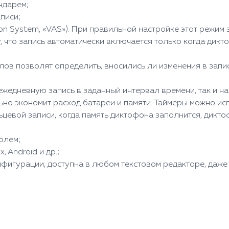
ндарем;
писи;
tion System, «VAS»). При правильной настройке этот режи
, что запись автоматически включается только когда дик
ов позволят определить, вносились ли изменения в запис
ежедневную запись в заданный интервал времени, так и н
но экономит расход батареи и памяти. Таймеры можно ис
ьцевой записи, когда память диктофона заполнится, дикт
олем;
 Android и др.;
фигурации, доступна в любом текстовом редакторе, даже