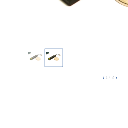
‹
›
1
/ 2