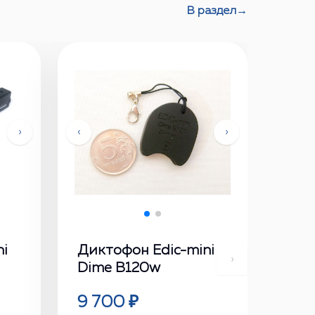
В раздел
→
›
‹
›
ni
Диктофон Edic-mini
›
Dime В120w
9 700 ₽