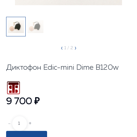
‹
›
1
/ 2
Диктофон Edic-mini Dime В120w
9 700 ₽
-
+