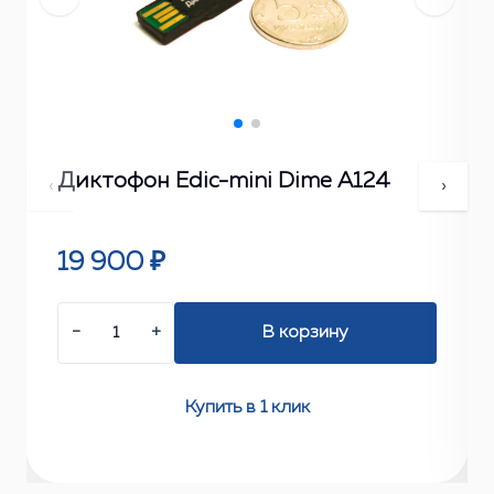
Диктофон Edic-mini Dime А124
‹
›
19 900 ₽
−
+
В корзину
Купить в 1 клик