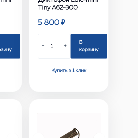
mini
Диктофон Edic-mini
Tiny А62-300
5 800 ₽
В
−
+
рзину
корзину
Купить в 1 клик