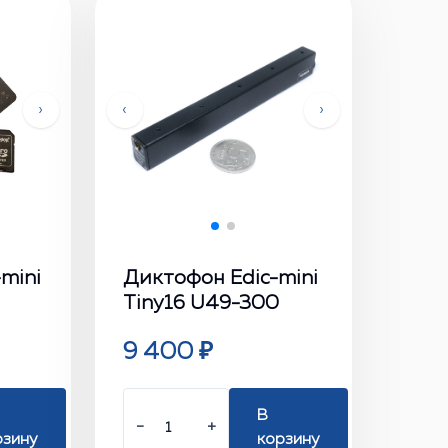
›
‹
›
mini
Диктофон Edic-mini
Tiny16 U49-300
9 400 ₽
В
−
+
рзину
корзину