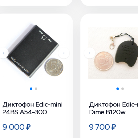
‹
›
‹
Диктофон Edic-mini
Диктофон Edic-
24ВS А54-300
Dime В120w
9 000 ₽
9 700 ₽