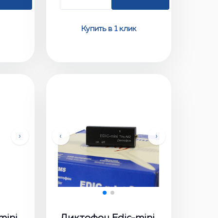
Купить в 1 клик
›
‹
›