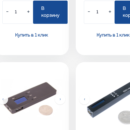
В
В
−
+
−
+
корзину
ко
Купить в 1 клик
Купить в 1 клик
‹
›
‹